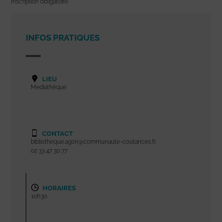
Inscription obligatoire.
INFOS PRATIQUES
LIEU
Mediathèque
CONTACT
bibliotheque.agon@communaute-coutances.fr
02 33 47 30 77
HORAIRES
10h30