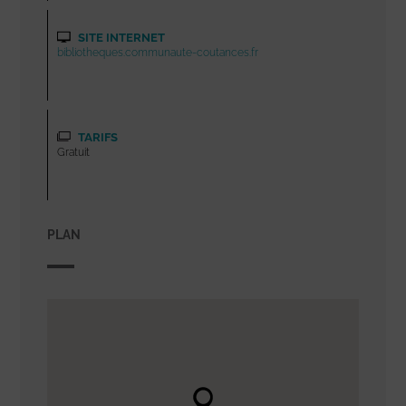
SITE INTERNET
bibliotheques.communaute-coutances.fr
TARIFS
Gratuit
PLAN