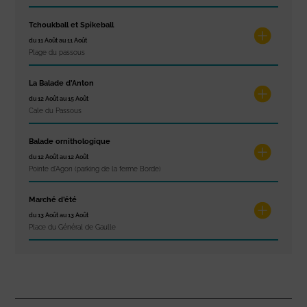
Tchoukball et Spikeball
du 11 Août au 11 Août
Plage du passous
La Balade d’Anton
du 12 Août au 15 Août
Cale du Passous
Balade ornithologique
du 12 Août au 12 Août
Pointe d'Agon (parking de la ferme Borde)
Marché d’été
du 13 Août au 13 Août
Place du Général de Gaulle