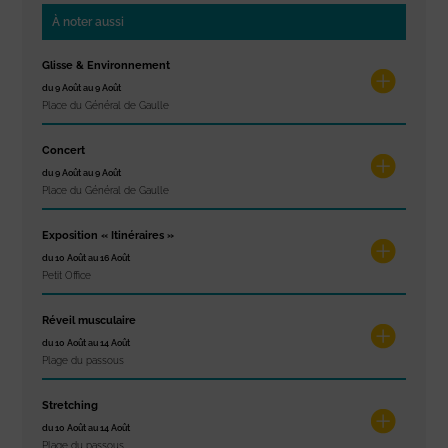
À noter aussi
Glisse & Environnement
du 9 Août au 9 Août
Place du Général de Gaulle
Concert
du 9 Août au 9 Août
Place du Général de Gaulle
Exposition « Itinéraires »
du 10 Août au 16 Août
Petit Office
Réveil musculaire
du 10 Août au 14 Août
Plage du passous
Stretching
du 10 Août au 14 Août
Plage du passous