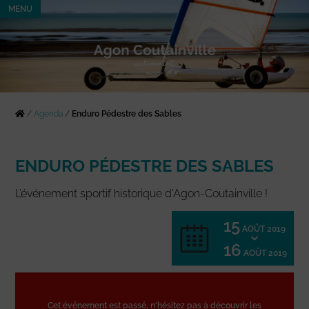
MENU
/
Agenda
/
Enduro Pédestre des Sables
ENDURO PÉDESTRE DES SABLES
L’événement sportif historique d'Agon-Coutainville !
15
AOÛT 2019
16
AOÛT 2019
Cet événement est passé, n'hésitez pas à découvrir les