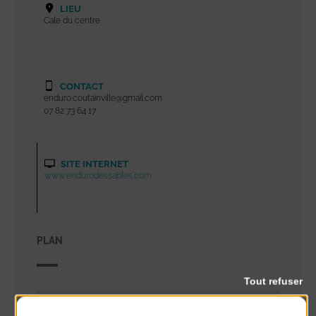
LIEU
Cale du centre
CONTACT
enduro.coutainville@gmail.com
07 82 73 64 17
SITE INTERNET
www.endurodessables.com
PLAN
Tout refuser