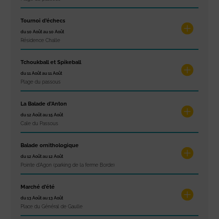
Tournoi d’échecs
du 10 Août au 10 Août
Résidence Challe
Tchoukball et Spikeball
du 11 Août au 11 Août
Plage du passous
La Balade d’Anton
du 12 Août au 15 Août
Cale du Passous
Balade ornithologique
du 12 Août au 12 Août
Pointe d'Agon (parking de la ferme Borde)
Marché d’été
du 13 Août au 13 Août
Place du Général de Gaulle