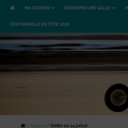
MA STATION
RÉSERVER UNE SALLE
M
COUTAINVILLE EN FÊTE 2026
/
Agenda
/
Défilé du 14 juillet