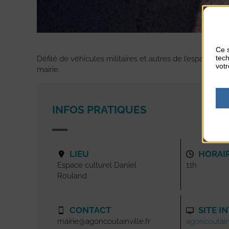
Ce s
tech
Défilé de véhicules militaires et autres de l’espace cul
votr
mairie.
INFOS PRATIQUES
LIEU
HORAI
Espace culturel Daniel
11h
Rouland
CONTACT
SITE I
mairie@agoncoutainville.fr
agoncoutainv