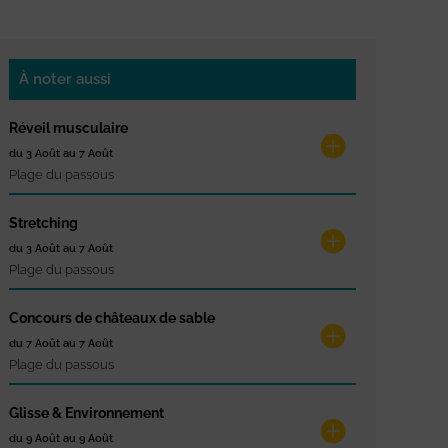
À noter aussi
Réveil musculaire
du 3 Août au 7 Août
Plage du passous
Stretching
du 3 Août au 7 Août
Plage du passous
Concours de châteaux de sable
du 7 Août au 7 Août
Plage du passous
Glisse & Environnement
du 9 Août au 9 Août