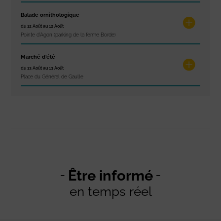
Balade ornithologique
du 12 Août au 12 Août
Pointe d'Agon (parking de la ferme Borde)
Marché d’été
du 13 Août au 13 Août
Place du Général de Gaulle
Être informé
en temps réel