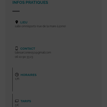
INFOS PRATIQUES
LIEU
salle omnisports (rue de la mare à jorre)
CONTACT
talesarconies50@gmail.com
06 10 90 33 23
HORAIRES
17h
TARIFS
5€