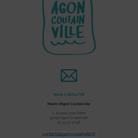
NOUS CONTACTER
Mairie d’Agon Coutainville
2, avenue Louis Périer
50230 Agon Coutainville
02 33 47 07 56