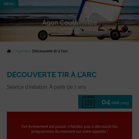
MENU
/
Agenda
/
Découverte tir à l’arc
DÉCOUVERTE TIR À L’ARC
Séance d’initiation. À partir de 7 ans.
04
MAR 2025
Cet événement est passé, n'hésitez pas à découvrir les
programmes du moment sur notre agenda !