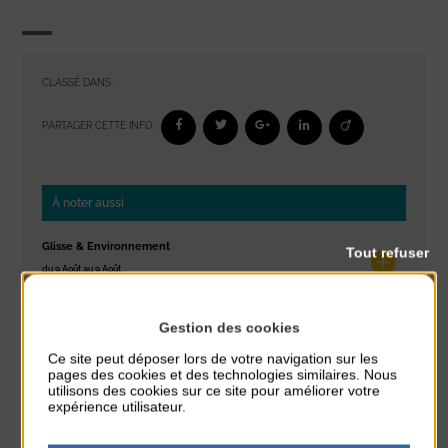
CLASSÉ DANS :
PARTAGER CETTE INFO :
À noter aussi
Glisse & Environnement
Tout refuser
du 9 Août au 9 Août
Place du Général de Gaulle
Gestion des cookies
Concert
du 9 Août au 9 Août
Ce site peut déposer lors de votre navigation sur les
pages des cookies et des technologies similaires. Nous
Place du Général de Gaulle
utilisons des cookies sur ce site pour améliorer votre
expérience utilisateur.
Exposition « Itinéraires »
du 10 Août au 16 Août