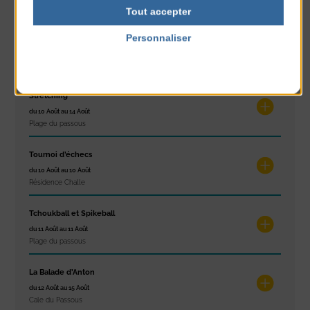
Petit Office
Tout accepter
Personnaliser
Réveil musculaire
du 10 Août au 14 Août
Politique de confidentialité
Plage du passous
Stretching
du 10 Août au 14 Août
Plage du passous
Tournoi d’échecs
du 10 Août au 10 Août
Résidence Challe
Tchoukball et Spikeball
du 11 Août au 11 Août
Plage du passous
La Balade d’Anton
du 12 Août au 15 Août
Cale du Passous