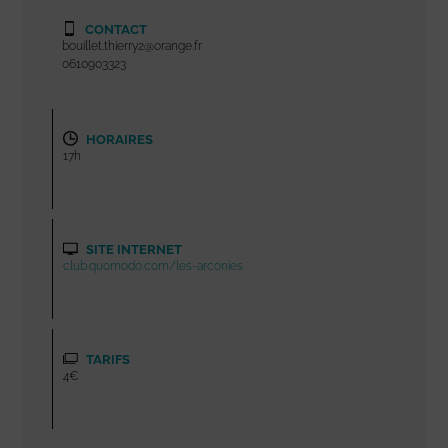
CONTACT
bouillet.thierry2@orange.fr
0610903323
HORAIRES
17h
SITE INTERNET
club.quomodo.com/les-arconies
TARIFS
4€