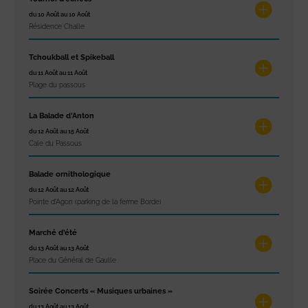
du 10 Août au 10 Août
Résidence Challe
Tchoukball et Spikeball
du 11 Août au 11 Août
Plage du passous
La Balade d’Anton
du 12 Août au 15 Août
Cale du Passous
Balade ornithologique
du 12 Août au 12 Août
Pointe d'Agon (parking de la ferme Borde)
Marché d’été
du 13 Août au 13 Août
Place du Général de Gaulle
Soirée Concerts « Musiques urbaines »
du 13 Août au 13 Août