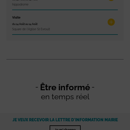
hippodrome
Visite
du 14 Août au 14 Août
Square de l'église St Evroult
Être informé
en temps réel
JE VEUX RECEVOIR LA LETTRE D'INFORMATION MAIRIE
Je m'abonne