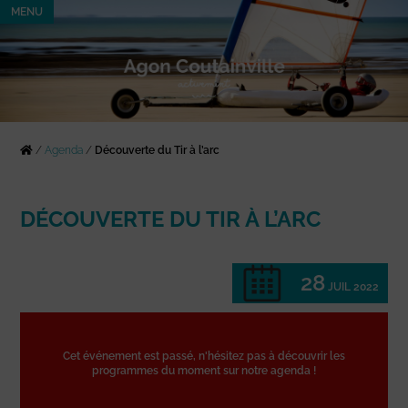
MENU
/
Agenda
/
Découverte du Tir à l’arc
DÉCOUVERTE DU TIR À L’ARC
28
JUIL 2022
Cet événement est passé, n'hésitez pas à découvrir les
programmes du moment sur notre agenda !