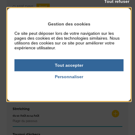
Tout refuser
Sport
CLASSÉ DANS :
PARTAGER CETTE INFO :
Gestion des cookies
Ce site peut déposer lors de votre navigation sur les
pages des cookies et des technologies similaires. Nous
utilisons des cookies sur ce site pour améliorer votre
À noter aussi
expérience utilisateur.
Exposition « Itinéraires »
Tout accepter
du 10 Août au 16 Août
Petit Office
Personnaliser
Réveil musculaire
Politique de confidentialité
du 10 Août au 14 Août
Plage du passous
Stretching
du 10 Août au 14 Août
Plage du passous
Tournoi d’échecs