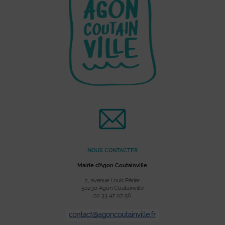
NOUS CONTACTER
Mairie d’Agon Coutainville
2, avenue Louis Périer
50230 Agon Coutainville
02 33 47 07 56