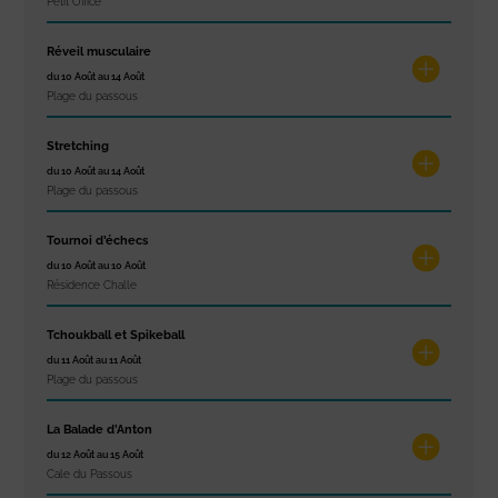
Petit Office
Réveil musculaire
du 10 Août au 14 Août
Plage du passous
Stretching
du 10 Août au 14 Août
Plage du passous
Tournoi d’échecs
du 10 Août au 10 Août
Résidence Challe
Tchoukball et Spikeball
du 11 Août au 11 Août
Plage du passous
La Balade d’Anton
du 12 Août au 15 Août
Cale du Passous