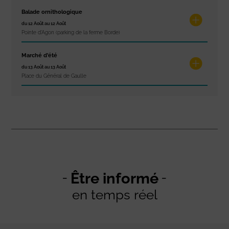
Balade ornithologique
du 12 Août au 12 Août
Pointe d'Agon (parking de la ferme Borde)
Marché d’été
du 13 Août au 13 Août
Place du Général de Gaulle
Être informé
en temps réel