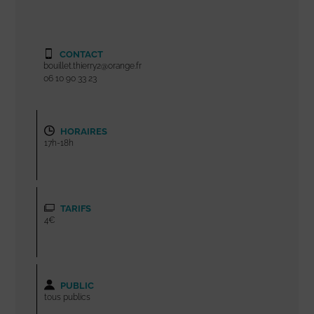
CONTACT
bouillet.thierry2@orange.fr
06 10 90 33 23
HORAIRES
17h-18h
TARIFS
4€
PUBLIC
tous publics