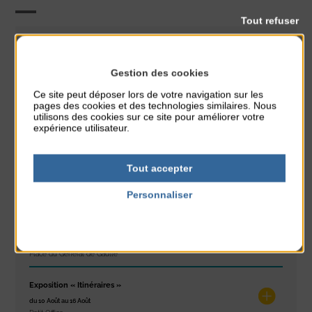
Tout refuser
Initiation
CLASSÉ DANS :
Gestion des cookies
PARTAGER CETTE INFO :
Ce site peut déposer lors de votre navigation sur les
pages des cookies et des technologies similaires. Nous
utilisons des cookies sur ce site pour améliorer votre
expérience utilisateur.
À noter aussi
Glisse & Environnement
Tout accepter
du 9 Août au 9 Août
Personnaliser
Place du Général de Gaulle
Politique de confidentialité
Concert
du 9 Août au 9 Août
Place du Général de Gaulle
Exposition « Itinéraires »
du 10 Août au 16 Août