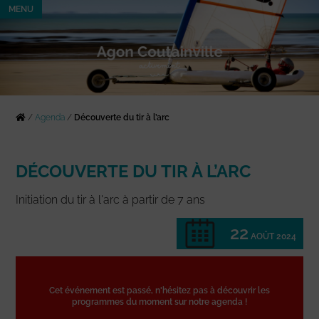
MENU
/
Agenda
/
Découverte du tir à l’arc
DÉCOUVERTE DU TIR À L’ARC
Initiation du tir à l'arc à partir de 7 ans
22
AOÛT 2024
Cet événement est passé, n'hésitez pas à découvrir les
programmes du moment sur notre agenda !