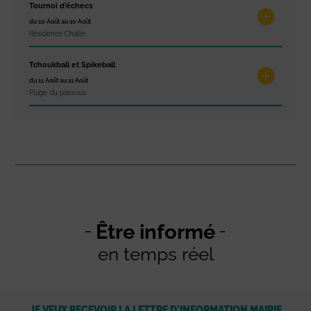
Tournoi d’échecs
du 10 Août au 10 Août
Résidence Challe
Tchoukball et Spikeball
du 11 Août au 11 Août
Plage du passous
Être informé
en temps réel
JE VEUX RECEVOIR LA LETTRE D'INFORMATION MAIRIE