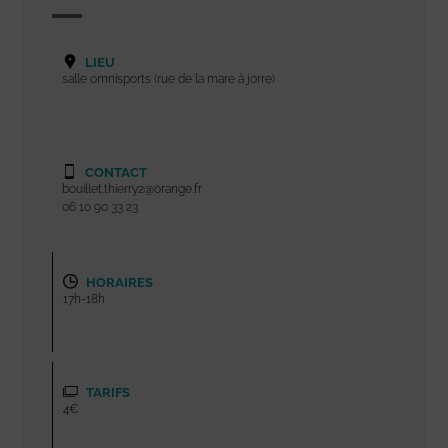
LIEU
salle omnisports (rue de la mare à jorre)
CONTACT
bouillet.thierry2@orange.fr
06 10 90 33 23
HORAIRES
17h-18h
TARIFS
4€