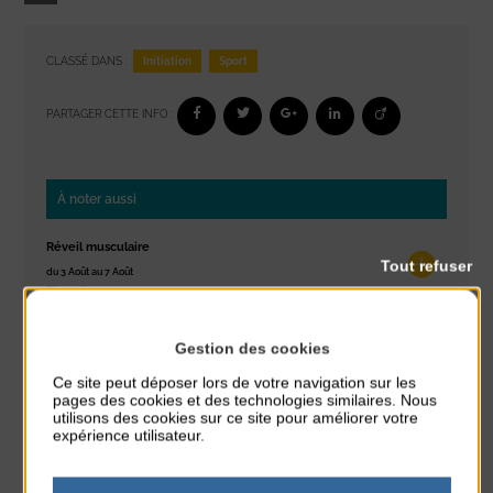
Initiation
Sport
CLASSÉ DANS :
PARTAGER CETTE INFO :
À noter aussi
Réveil musculaire
Tout refuser
du 3 Août au 7 Août
Plage du passous
Stretching
Gestion des cookies
du 3 Août au 7 Août
Ce site peut déposer lors de votre navigation sur les
Plage du passous
pages des cookies et des technologies similaires. Nous
utilisons des cookies sur ce site pour améliorer votre
expérience utilisateur.
Concours de châteaux de sable
du 7 Août au 7 Août
Plage du passous