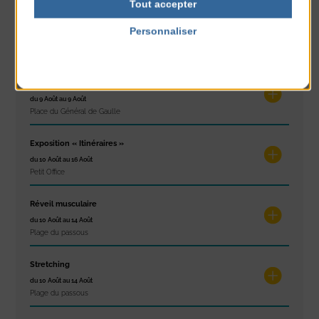
Tout accepter
Glisse & Environnement
Personnaliser
du 9 Août au 9 Août
Politique de confidentialité
Place du Général de Gaulle
Concert
du 9 Août au 9 Août
Place du Général de Gaulle
Exposition « Itinéraires »
du 10 Août au 16 Août
Petit Office
Réveil musculaire
du 10 Août au 14 Août
Plage du passous
Stretching
du 10 Août au 14 Août
Plage du passous