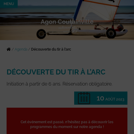
MENU
/
Agenda
/
Découverte du tir à l’arc
DÉCOUVERTE DU TIR À L’ARC
Initiation à partir de 6 ans. Réservation obligatoire.
10
AOÛT 2023
Cet événement est passé, n'hésitez pas à découvrir les
programmes du moment sur notre agenda !