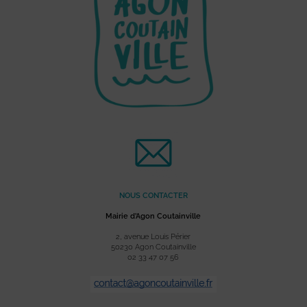
NOUS CONTACTER
Mairie d’Agon Coutainville
2, avenue Louis Périer
50230 Agon Coutainville
02 33 47 07 56