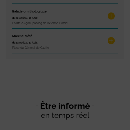
Balade ornithologique
du 12 Août au 12 Août
Pointe d'Agon (parking de la ferme Borde)
Marché d’été
du 13 Août au 13 Août
Place du Général de Gaulle
Être informé
en temps réel