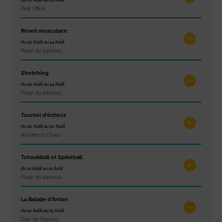
Petit Office
Réveil musculaire
du 10 Août au 14 Août
Plage du passous
Stretching
du 10 Août au 14 Août
Plage du passous
Tournoi d’échecs
du 10 Août au 10 Août
Résidence Challe
Tchoukball et Spikeball
du 11 Août au 11 Août
Plage du passous
La Balade d’Anton
du 12 Août au 15 Août
Cale du Passous