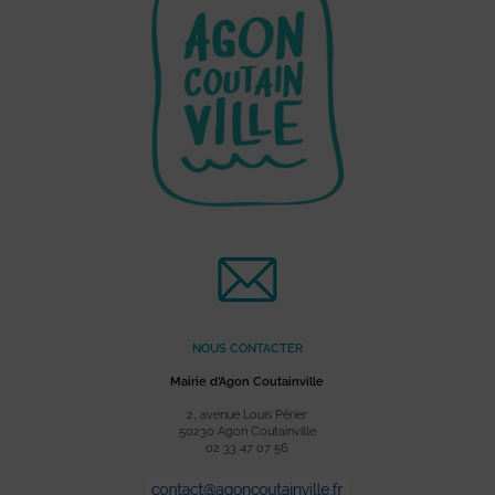
NOUS CONTACTER
Mairie d’Agon Coutainville
2, avenue Louis Périer
50230 Agon Coutainville
02 33 47 07 56