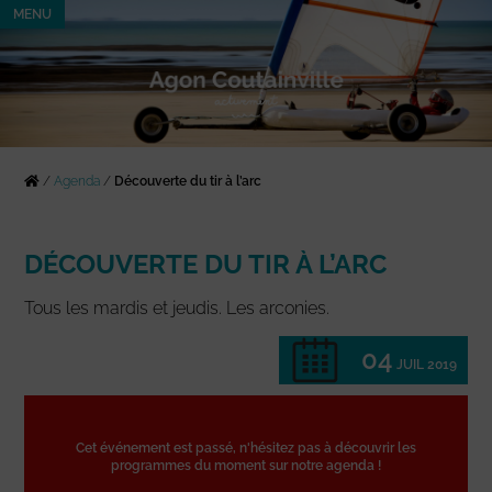
MENU
/
Agenda
/
Découverte du tir à l’arc
DÉCOUVERTE DU TIR À L’ARC
Tous les mardis et jeudis. Les arconies.
04
JUIL 2019
Cet événement est passé, n'hésitez pas à découvrir les
programmes du moment sur notre agenda !