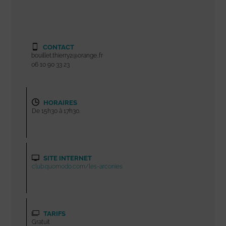
CONTACT
bouillet.thierry2@orange..fr
06 10 90 33 23
HORAIRES
De 15h30 à 17h30.
SITE INTERNET
club.quomodo.com/les-arconies
TARIFS
Gratuit