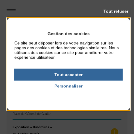
Tout refuser
Animation
CLASSÉ DANS :
Gestion des cookies
PARTAGER CETTE INFO :
Ce site peut déposer lors de votre navigation sur les
pages des cookies et des technologies similaires. Nous
utilisons des cookies sur ce site pour améliorer votre
expérience utilisateur.
À noter aussi
Tout accepter
Glisse & Environnement
du 9 Août au 9 Août
Personnaliser
Place du Général de Gaulle
Politique de confidentialité
Concert
du 9 Août au 9 Août
Place du Général de Gaulle
Exposition « Itinéraires »
du 10 Août au 16 Août