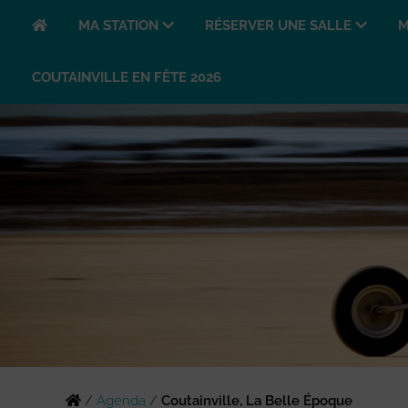
MA STATION
RÉSERVER UNE SALLE
M
COUTAINVILLE EN FÊTE 2026
/
Agenda
/
Coutainville, La Belle Époque