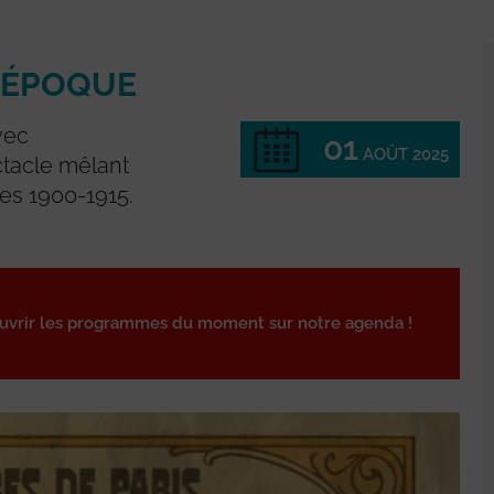
E ÉPOQUE
vec
01
AOÛT 2025
ctacle mêlant
es 1900-1915.
ouvrir les programmes du moment sur notre agenda !