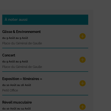
À noter aussi
Glisse & Environnement
du 9 Août au 9 Août
Place du Général de Gaulle
Concert
du 9 Août au 9 Août
Place du Général de Gaulle
Exposition « Itinéraires »
du 10 Août au 16 Août
Petit Office
Réveil musculaire
du 10 Août au 14 Août