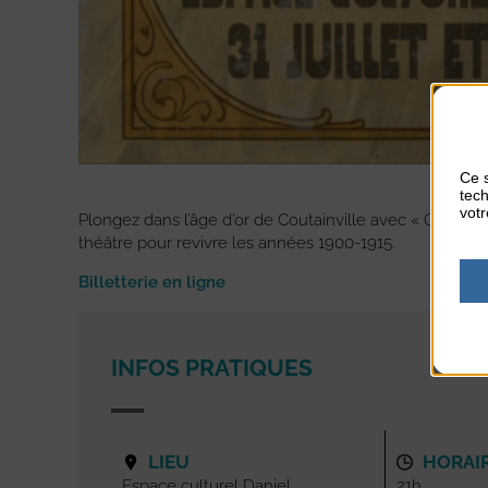
Ce s
tech
votr
Plongez dans l’âge d’or de Coutainville avec « Coutain
théâtre pour revivre les années 1900-1915.
Billetterie en ligne
INFOS PRATIQUES
LIEU
HORAI
Espace culturel Daniel
21h