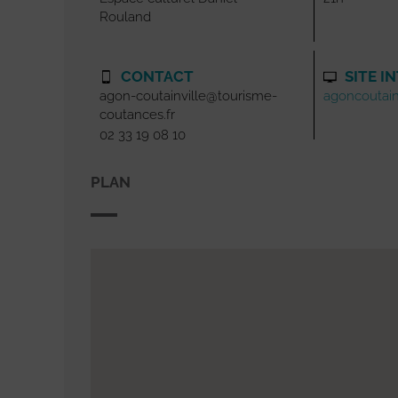
Rouland
CONTACT
SITE I
agon-coutainville@tourisme-
agoncoutainv
coutances.fr
02 33 19 08 10
PLAN