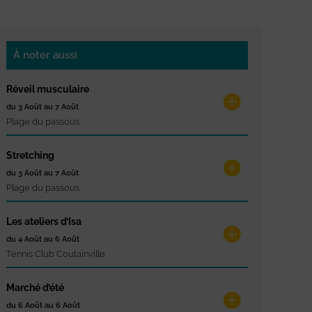
À noter aussi
Réveil musculaire
du 3 Août au 7 Août
Plage du passous
Stretching
du 3 Août au 7 Août
Plage du passous
Les ateliers d’Isa
du 4 Août au 6 Août
Tennis Club Coutainville
Marché d’été
du 6 Août au 6 Août