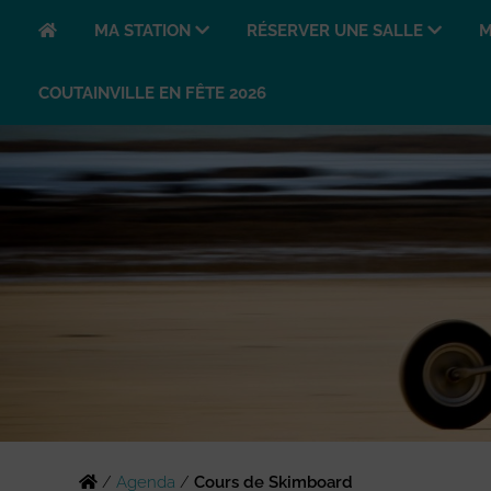
MA STATION
RÉSERVER UNE SALLE
M
COUTAINVILLE EN FÊTE 2026
/
Agenda
/
Cours de Skimboard