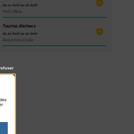
du 10 Août au 16 Août
Petit Office
Tournoi d’échecs
du 10 Août au 10 Août
Résidence Challe
refuser
 des
er