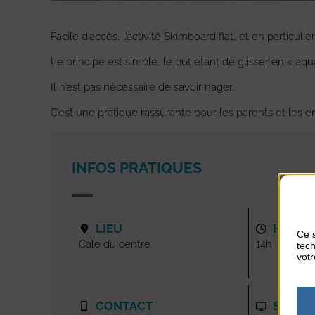
Facile d’accès, l’activité Skimboard flat, et en particulier
Le principe est simple, le but étant de glisser en « aq
Il n’est pas nécessaire de savoir nager.
C’est une pratique rassurante pour les parents et les en
INFOS PRATIQUES
LIEU
HORAI
Ce s
Cale du centre
14h
tech
votr
CONTACT
SITE I