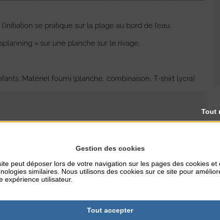
 l’initiation se pratique sur la plage au bord de l’eau.
uaplanning » sur une planche sur le rivage.
fants. Matériel fourni (planche, combinaison, T-shirt lycra)
Tout 
Gestion des cookies
RES
TARIFS
ite peut déposer lors de votre navigation sur les pages des cookies et
16e (à partir de 7 ans)
nologies similaires. Nous utilisons des cookies sur ce site pour amélior
e expérience utilisateur.
Tout accepter
NTERNET