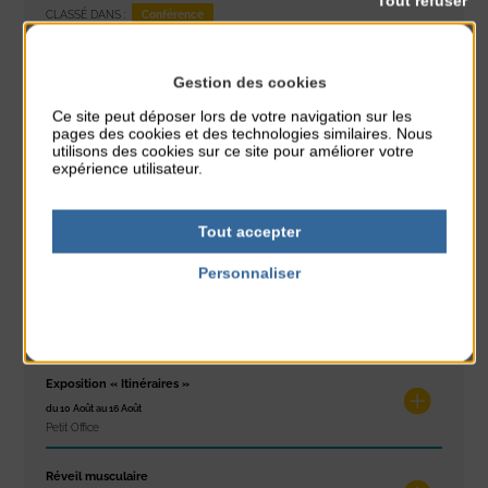
Tout refuser
Conférence
CLASSÉ DANS :
PARTAGER CETTE INFO :
Gestion des cookies
Ce site peut déposer lors de votre navigation sur les
pages des cookies et des technologies similaires. Nous
utilisons des cookies sur ce site pour améliorer votre
À noter aussi
expérience utilisateur.
Glisse & Environnement
du 9 Août au 9 Août
Tout accepter
Place du Général de Gaulle
Personnaliser
Concert
Politique de confidentialité
du 9 Août au 9 Août
Place du Général de Gaulle
Exposition « Itinéraires »
du 10 Août au 16 Août
Petit Office
Réveil musculaire