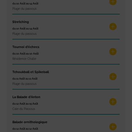
du 10 Août au 14 Août
Plage du passous
Stretching
du 10 Août au 14 Août
Plage du passous
Tournoi d’échecs
du 10 Août au 10 Août
Résidence Challe
Tchoukball et Spikeball
du 11 Août au 11 Août
Plage du passous
La Balade d’Anton
du 12 Août au 15 Août
Cale du Passous
Balade ornithologique
du 12 Août au 12 Août