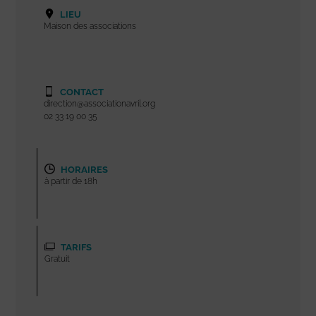
LIEU
Maison des associations
CONTACT
direction@associationavril.org
02 33 19 00 35
HORAIRES
à partir de 18h
TARIFS
Gratuit