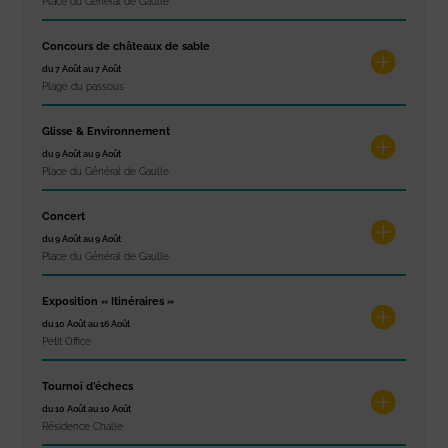
Place du Général de Gaulle
Concours de châteaux de sable
du 7 Août au 7 Août
Plage du passous
Glisse & Environnement
du 9 Août au 9 Août
Place du Général de Gaulle
Concert
du 9 Août au 9 Août
Place du Général de Gaulle
Exposition « Itinéraires »
du 10 Août au 16 Août
Petit Office
Tournoi d’échecs
du 10 Août au 10 Août
Résidence Challe