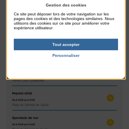
Gestion des cookies
À noter aussi
Ce site peut déposer lors de votre navigation sur les
pages des cookies et des technologies similaires. Nous
Réveil musculaire
utilisons des cookies sur ce site pour améliorer votre
du 3 Août au 7 Août
expérience utilisateur.
Plage du passous
Tout accepter
Stretching
du 3 Août au 7 Août
Personnaliser
Plage du passous
Politique de confidentialité
Les ateliers d’Isa
du 4 Août au 6 Août
Tennis Club Coutainville
Marché d’été
du 6 Août au 6 Août
Place du Général de Gaulle
Spectacle de rue
du 6 Août au 6 Août