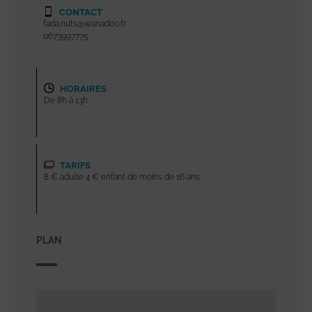
CONTACT
fada.nuts@wanadoo.fr
0673997775
HORAIRES
De 8h à 13h
TARIFS
8 € adulte 4 € enfant de moins de 16 ans
PLAN