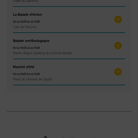
Plage du passous
La Balade d’Anton
du 12 Août au 15 Août
Cale du Passous
Balade ornithologique
du 12 Août au 12 Août
Pointe d'Agon (parking de la ferme Borde)
Marché d’été
du 13 Août au 13 Août
Place du Général de Gaulle