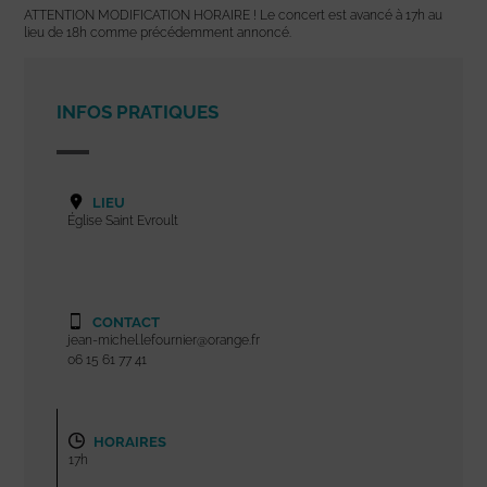
ATTENTION MODIFICATION HORAIRE ! Le concert est avancé à 17h au
lieu de 18h comme précédemment annoncé.
INFOS PRATIQUES
LIEU
Église Saint Evroult
CONTACT
jean-michel.lefournier@orange.fr
06 15 61 77 41
HORAIRES
17h