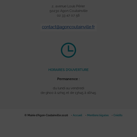
2, avenue Louis Périer
50230 Agon Coutainville
02 33 47 07 56
HORAIRES D’OUVERTURE
Permanence :
du lundi au vendredi
de 9h00 à 12h15 et de 13h45 à 16h45
© Mairie d'Agon-Coutainville 2026
Accueil
Mentions légales
Crédits