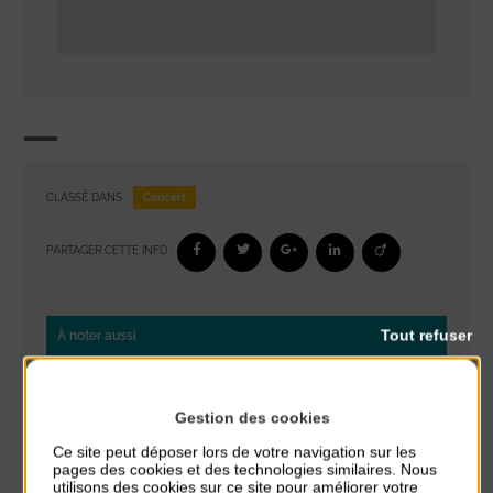
Concert
CLASSÉ DANS :
PARTAGER CETTE INFO :
Tout refuser
À noter aussi
Glisse & Environnement
du 9 Août au 9 Août
Gestion des cookies
Place du Général de Gaulle
Ce site peut déposer lors de votre navigation sur les
pages des cookies et des technologies similaires. Nous
Concert
utilisons des cookies sur ce site pour améliorer votre