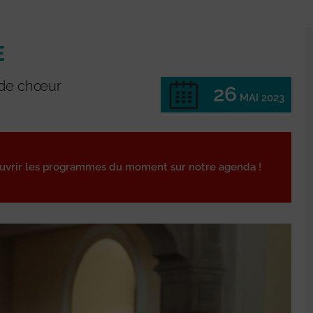
E
e de chœur
26
MAI 2023
ouvrir les programmes du moment sur notre agenda !