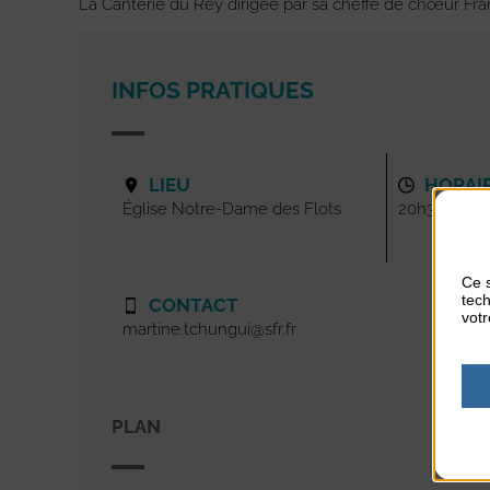
La Canterie du Rey dirigée par sa cheffe de chœur Fr
INFOS PRATIQUES
LIEU
HORAI
Église Notre-Dame des Flots
20h30
Ce s
tech
CONTACT
votr
martine.tchungui@sfr.fr
PLAN