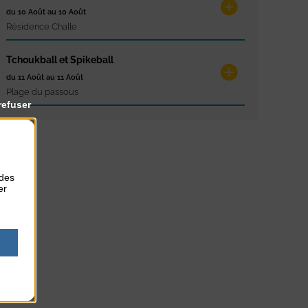
du 10 Août au 10 Août
Résidence Challe
Tchoukball et Spikeball
du 11 Août au 11 Août
Plage du passous
refuser
 des
er