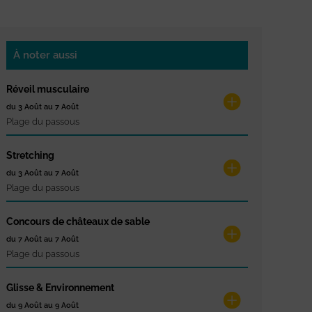
À noter aussi
Réveil musculaire
du 3 Août au 7 Août
Plage du passous
Stretching
du 3 Août au 7 Août
Plage du passous
Concours de châteaux de sable
du 7 Août au 7 Août
Plage du passous
Glisse & Environnement
du 9 Août au 9 Août