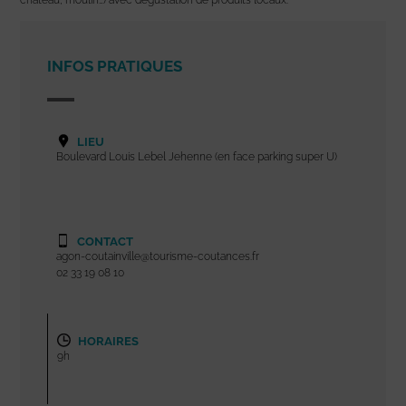
INFOS PRATIQUES
LIEU
Boulevard Louis Lebel Jehenne (en face parking super U)
CONTACT
agon-coutainville@tourisme-coutances.fr
02 33 19 08 10
HORAIRES
9h