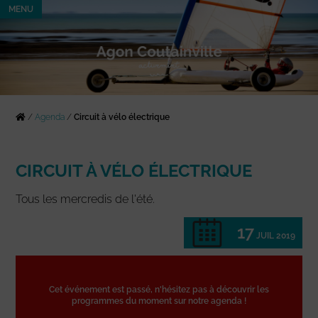
MENU
/
Agenda
/
Circuit à vélo électrique
CIRCUIT À VÉLO ÉLECTRIQUE
Tous les mercredis de l'été.
17
JUIL 2019
Cet événement est passé, n'hésitez pas à découvrir les
programmes du moment sur notre agenda !