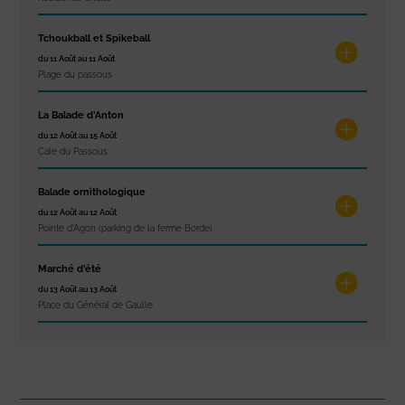
Tchoukball et Spikeball
du 11 Août au 11 Août
Plage du passous
La Balade d’Anton
du 12 Août au 15 Août
Cale du Passous
Balade ornithologique
du 12 Août au 12 Août
Pointe d'Agon (parking de la ferme Borde)
Marché d’été
du 13 Août au 13 Août
Place du Général de Gaulle