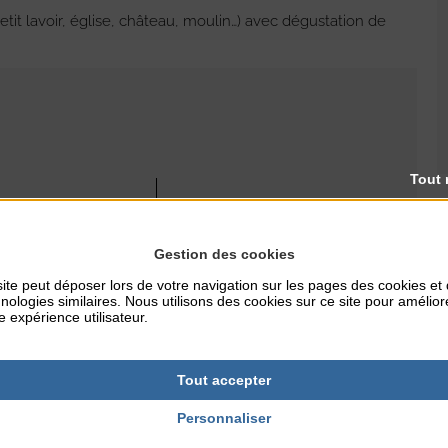
etit lavoir, église, château, moulin…) avec dégustation de
Tout 
RES
TARIFS
40€/pers. Forfait famille :
99€95. Avec votre vélo
Gestion des cookies
électrique 10€
ite peut déposer lors de votre navigation sur les pages des cookies et
nologies similaires. Nous utilisons des cookies sur ce site pour amélior
NTERNET
e expérience utilisateur.
e-coutances.fr
Tout accepter
Personnaliser