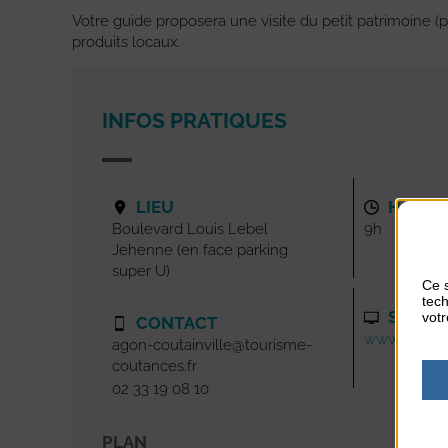
Votre guide proposera une visite du petit patrimoine (p
produits locaux.
INFOS PRATIQUES
LIEU
HORAI
Boulevard Louis Lebel
9h
Jehenne (en face parking
super U)
Ce s
tech
SITE I
votr
CONTACT
www.tourism
agon-coutainville@tourisme-
coutances.fr
02 33 19 08 10
PLAN