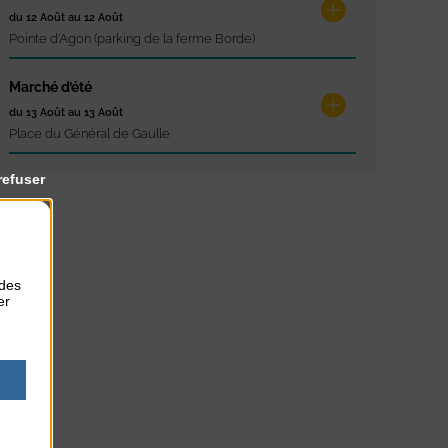
du 12 Août au 12 Août
Pointe d'Agon (parking de la ferme Borde)
Marché d’été
du 13 Août au 13 Août
Place du Général de Gaulle
refuser
 des
er