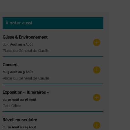
À noter aussi
Glisse & Environnement
du 9 Août au 9 Août
Place du Général de Gaulle
Concert
du 9 Août au 9 Août
Place du Général de Gaulle
Exposition « Itinéraires »
du 10 Août au 16 Août
Petit Office
Réveil musculaire
du 10 Août au 14 Août