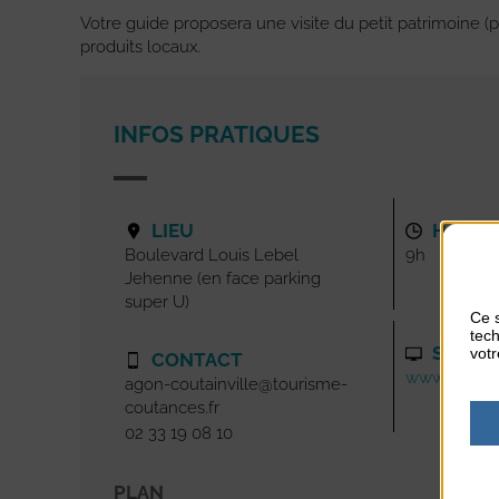
Votre guide proposera une visite du petit patrimoine (p
produits locaux.
INFOS PRATIQUES
LIEU
HORAI
Boulevard Louis Lebel
9h
Jehenne (en face parking
super U)
Ce s
tech
SITE I
votr
CONTACT
www.tourism
agon-coutainville@tourisme-
coutances.fr
02 33 19 08 10
PLAN