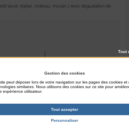
etit lavoir, église, château, moulin…) avec dégustation de
Tout 
RES
TARIFS
40€/pers. Forfait famille :
99€95. Avec votre vélo
Gestion des cookies
électrique : 10€
ite peut déposer lors de votre navigation sur les pages des cookies et
nologies similaires. Nous utilisons des cookies sur ce site pour amélior
NTERNET
e expérience utilisateur.
e-coutances.fr
Tout accepter
Personnaliser