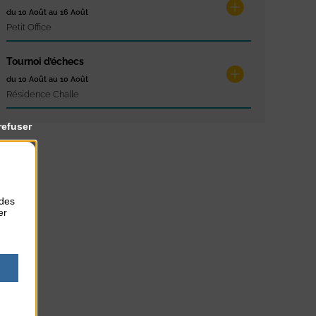
du 10 Août au 16 Août
Petit Office
Tournoi d’échecs
du 10 Août au 10 Août
Résidence Challe
refuser
 des
er