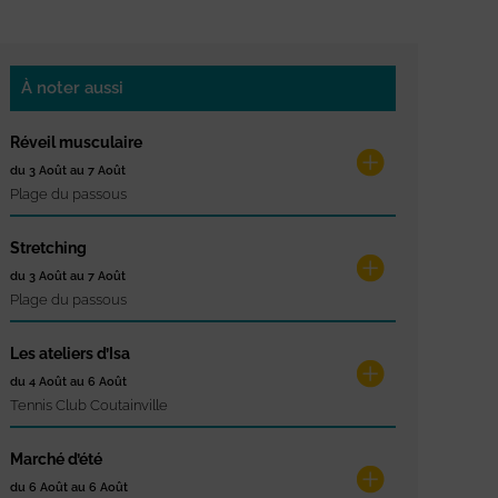
À noter aussi
Réveil musculaire
du 3 Août au 7 Août
Plage du passous
Stretching
du 3 Août au 7 Août
Plage du passous
Les ateliers d’Isa
du 4 Août au 6 Août
Tennis Club Coutainville
Marché d’été
du 6 Août au 6 Août