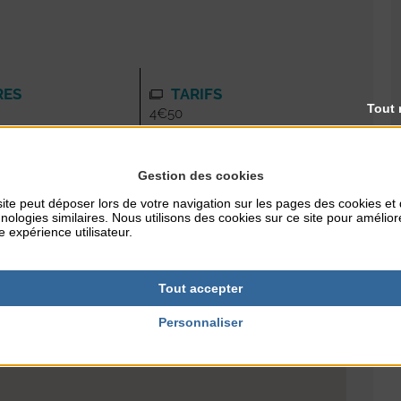
RES
TARIFS
Tout 
4€50
Gestion des cookies
NTERNET
ite peut déposer lors de votre navigation sur les pages des cookies et
agoncoutainville.ji
nologies similaires. Nous utilisons des cookies sur ce site pour amélior
om
e expérience utilisateur.
Tout accepter
Personnaliser