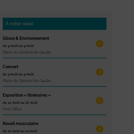
À noter aussi
Glisse & Environnement
du 9 Août au 9 Août
Place du Général de Gaulle
Concert
du 9 Août au 9 Août
Place du Général de Gaulle
Exposition « Itinéraires »
du 10 Août au 16 Août
Petit Office
Réveil musculaire
du 10 Août au 14 Août