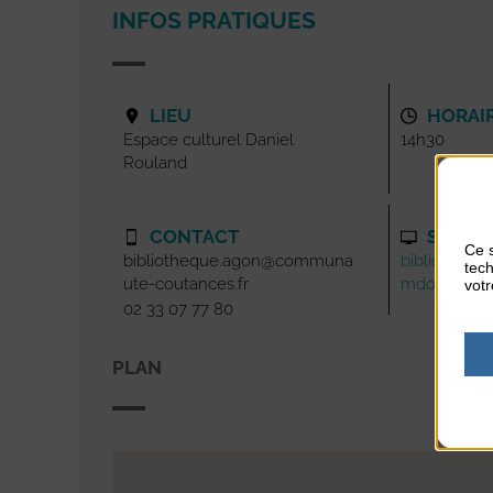
INFOS PRATIQUES
LIEU
HORAI
Espace culturel Daniel
14h30
Rouland
CONTACT
SITE I
Ce s
bibliotheque.agon@communa
bibliotheque
tech
ute-coutances.fr
mdofree.c
votr
02 33 07 77 80
PLAN