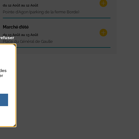
du 12 Août au 12 Août
Pointe d'Agon (parking de la ferme Borde)
Marché d’été
du 13 Août au 13 Août
refuser
Place du Général de Gaulle
 des
er