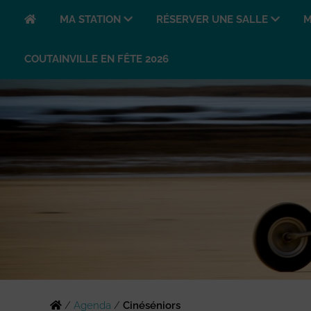
MA STATION
RÉSERVER UNE SALLE
M
COUTAINVILLE EN FÊTE 2026
/
Agenda
/
Cinéséniors