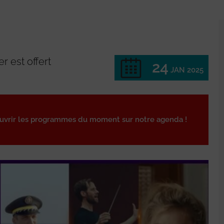
r est offert
24
JAN 2025
ouvrir les programmes du moment sur notre agenda !