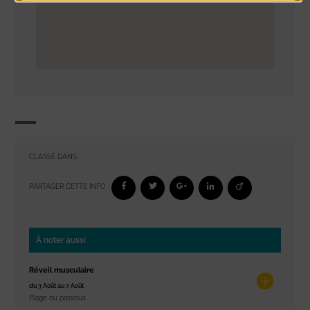
CLASSÉ DANS :
PARTAGER CETTE INFO :
À noter aussi
Réveil musculaire
du 3 Août au 7 Août
Plage du passous