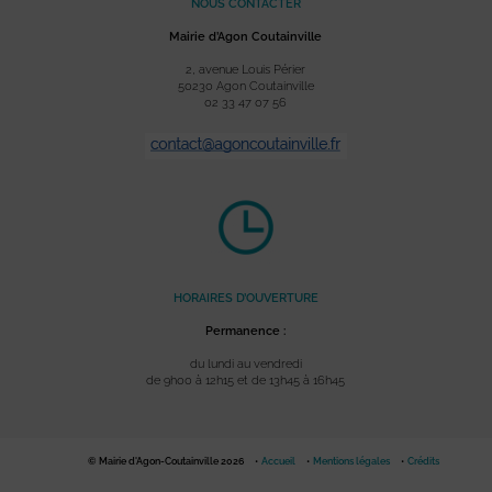
NOUS CONTACTER
Mairie d’Agon Coutainville
2, avenue Louis Périer
50230 Agon Coutainville
02 33 47 07 56
HORAIRES D’OUVERTURE
Permanence :
du lundi au vendredi
de 9h00 à 12h15 et de 13h45 à 16h45
© Mairie d'Agon-Coutainville 2026
Accueil
Mentions légales
Crédits