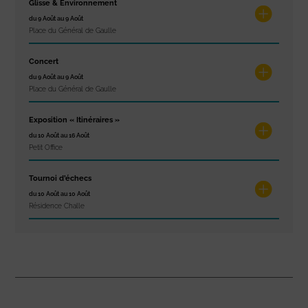
Glisse & Environnement
du 9 Août au 9 Août
Place du Général de Gaulle
Concert
du 9 Août au 9 Août
Place du Général de Gaulle
Exposition « Itinéraires »
du 10 Août au 16 Août
Petit Office
Tournoi d’échecs
du 10 Août au 10 Août
Résidence Challe