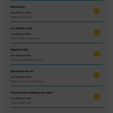
Stretching
du 3 Août au 7 Août
Plage du passous
Les ateliers d’Isa
du 4 Août au 6 Août
Tennis Club Coutainville
Marché d’été
du 6 Août au 6 Août
Place du Général de Gaulle
Spectacle de rue
du 6 Août au 6 Août
Place du Général de Gaulle
Concours de châteaux de sable
du 7 Août au 7 Août
Plage du passous