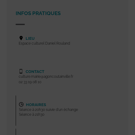
INFOS PRATIQUES
LIEU
Espace culturel Daniel Rouland
CONTACT
culture.mairie@agoncoutainville.fr
02 33 19 08 10
HORAIRES
Séance à 20h30 suivie d'un échange
Séance à 21h30