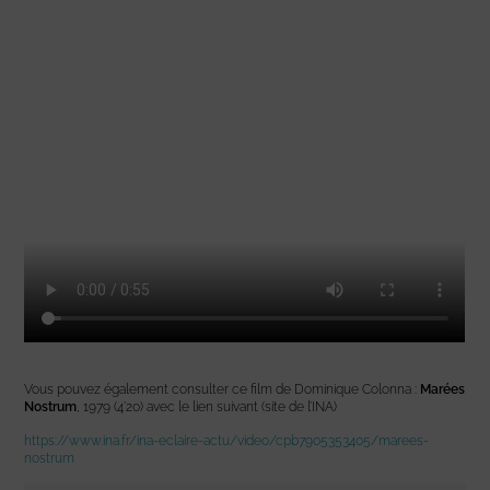
Vous pouvez également consulter ce film de Dominique Colonna :
Marées
Nostrum
, 1979 (4’20) avec le lien suivant (site de l’INA)
https://www.ina.fr/ina-eclaire-actu/video/cpb7905353405/marees-
nostrum