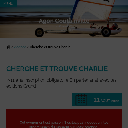
MENU
/
Agenda
/
Cherche et trouve Charlie
CHERCHE ET TROUVE CHARLIE
7-11 ans Inscription obligatoire En partenariat avec les
éditions Gründ
11
AOÛT 2022
Cet événement est passé, n'hésitez pas à découvrir les
programmes du moment sur notre agenda !