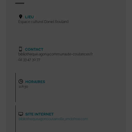
LIEU
Espace culturel Daniel Rouland
CONTACT
bibliotheque.agon@communaute-coutances.fr
02 33 47 30 77
HORAIRES
10h30
SITE INTERNET
bibliothequeagoncoutainville.jimdofree.com