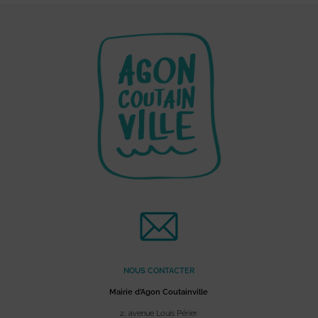
NOUS CONTACTER
Mairie d’Agon Coutainville
2, avenue Louis Périer