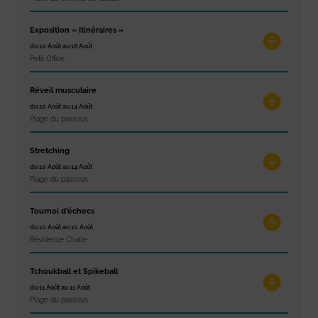
Exposition « Itinéraires »
du 10 Août au 16 Août
Petit Office
Réveil musculaire
du 10 Août au 14 Août
Plage du passous
Stretching
du 10 Août au 14 Août
Plage du passous
Tournoi d’échecs
du 10 Août au 10 Août
Résidence Challe
Tchoukball et Spikeball
du 11 Août au 11 Août
Plage du passous