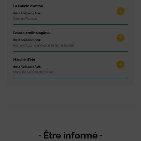
La Balade d’Anton
du 12 Août au 15 Août
Cale du Passous
Balade ornithologique
du 12 Août au 12 Août
Pointe d'Agon (parking de la ferme Borde)
Marché d’été
du 13 Août au 13 Août
Place du Général de Gaulle
Être informé