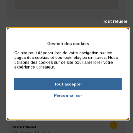
Tout refuser
Gestion des cookies
CLASSÉ DANS :
Ce site peut déposer lors de votre navigation sur les
pages des cookies et des technologies similaires. Nous
PARTAGER CETTE INFO :
utilisons des cookies sur ce site pour améliorer votre
expérience utilisateur.
À noter aussi
Tout accepter
Personnaliser
Glisse & Environnement
du 9 Août au 9 Août
Politique de confidentialité
Place du Général de Gaulle
Concert
du 9 Août au 9 Août
Place du Général de Gaulle