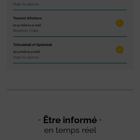
Plage du passous
Tournoi d’échecs
du 10 Août au 10 Août
Résidence Challe
Tchoukball et Spikeball
du 11 Août au 11 Août
Plage du passous
Être informé
en temps réel