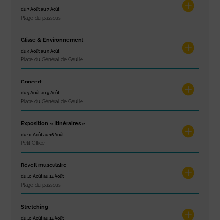
du 7 Août au 7 Août
Plage du passous
Glisse & Environnement
du 9 Août au 9 Août
Place du Général de Gaulle
Concert
du 9 Août au 9 Août
Place du Général de Gaulle
Exposition « Itinéraires »
du 10 Août au 16 Août
Petit Office
Réveil musculaire
du 10 Août au 14 Août
Plage du passous
Stretching
du 10 Août au 14 Août