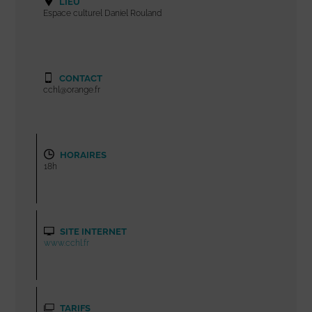
LIEU
Espace culturel Daniel Rouland
CONTACT
cchl@orange.fr
HORAIRES
18h
SITE INTERNET
www.cchl.fr
TARIFS