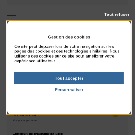
Tout refuser
Conférence
CLASSÉ DANS :
Gestion des cookies
Ce site peut déposer lors de votre navigation sur les
PARTAGER CETTE INFO :
pages des cookies et des technologies similaires. Nous
utilisons des cookies sur ce site pour améliorer votre
expérience utilisateur.
À noter aussi
Tout accepter
Réveil musculaire
Personnaliser
du 3 Août au 7 Août
Plage du passous
Politique de confidentialité
Stretching
du 3 Août au 7 Août
Plage du passous
Concours de châteaux de sable