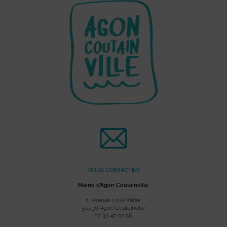
NOUS CONTACTER
Mairie d’Agon Coutainville
2, avenue Louis Périer
50230 Agon Coutainville
02 33 47 07 56