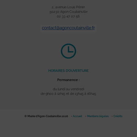
2, avenue Louis Périer
50230 Agon Coutainville
02 33 47 07 56
HORAIRES D’OUVERTURE
Permanence :
du lundi au vendredi
de 9h00 à 12h15 et de 13h45 à 16h45
© Mairie d'Agon-Coutainville 2026
Accueil
Mentions légales
Crédits