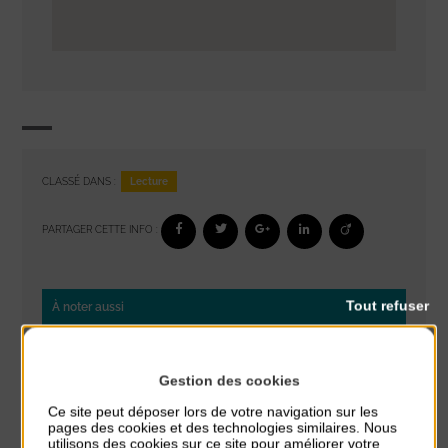
Lecture
CLASSÉ DANS :
PARTAGER CETTE INFO :
Tout refuser
À noter aussi
Réveil musculaire
du 3 Août au 7 Août
Gestion des cookies
Plage du passous
Ce site peut déposer lors de votre navigation sur les
pages des cookies et des technologies similaires. Nous
Stretching
utilisons des cookies sur ce site pour améliorer votre