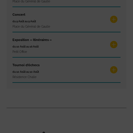
Place du Général de Gaulle
Concert
du 9 Août au 9 Août
Place du Général de Gaulle
Exposition « Itinéraires »
du 10 Août au 16 Août
Petit Office
Tournoi d’échecs
du 10 Août au 10 Août
Résidence Challe