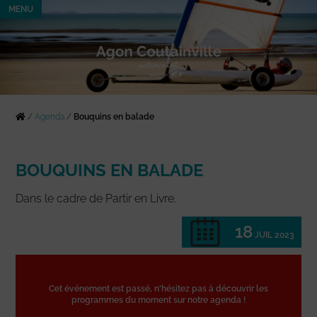
MENU
/
Agenda
/
Bouquins en balade
BOUQUINS EN BALADE
Dans le cadre de Partir en Livre.
18
JUIL 2023
Cet événement est passé, n'hésitez pas à découvrir les
programmes du moment sur notre agenda !