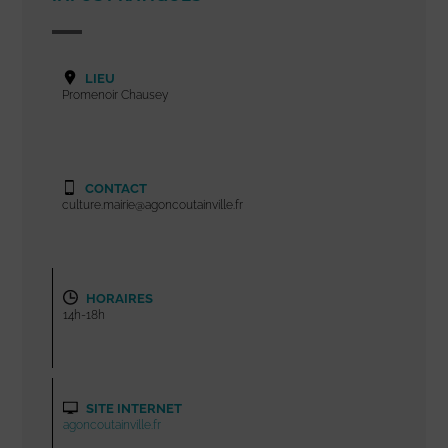
LIEU
Promenoir Chausey
CONTACT
culture.mairie@agoncoutainville.fr
HORAIRES
14h-18h
SITE INTERNET
agoncoutainville.fr