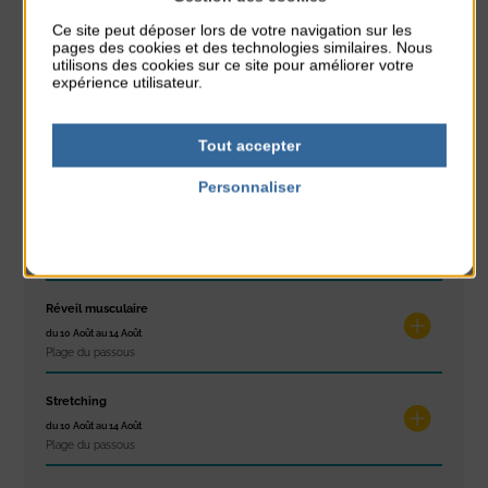
Ce site peut déposer lors de votre navigation sur les
Glisse & Environnement
pages des cookies et des technologies similaires. Nous
du 9 Août au 9 Août
utilisons des cookies sur ce site pour améliorer votre
Place du Général de Gaulle
expérience utilisateur.
Concert
Tout accepter
du 9 Août au 9 Août
Place du Général de Gaulle
Personnaliser
Politique de confidentialité
Exposition « Itinéraires »
du 10 Août au 16 Août
Petit Office
Réveil musculaire
du 10 Août au 14 Août
Plage du passous
Stretching
du 10 Août au 14 Août
Plage du passous