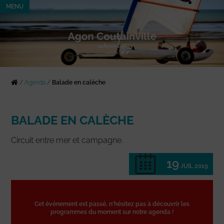
MENU
/
Agenda
/
Balade en calèche
BALADE EN CALÈCHE
Circuit entre mer et campagne.
19
JUIL 2019
Cet événement est passé, n'hésitez pas à découvrir les
programmes du moment sur notre agenda !