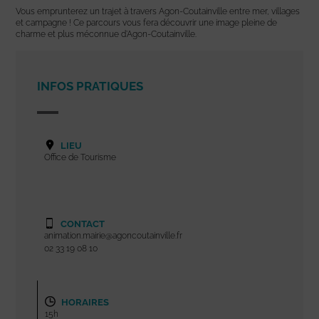
Vous emprunterez un trajet à travers Agon-Coutainville entre mer, villages
et campagne ! Ce parcours vous fera découvrir une image pleine de
charme et plus méconnue d’Agon-Coutainville.
INFOS PRATIQUES
LIEU
Office de Tourisme
CONTACT
animation.mairie@agoncoutainville.fr
02 33 19 08 10
HORAIRES
15h