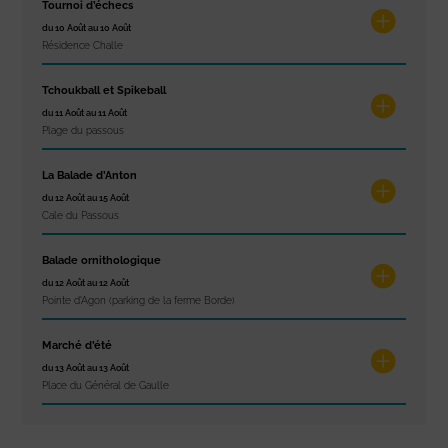
Tournoi d’échecs
du 10 Août au 10 Août
Résidence Challe
Tchoukball et Spikeball
du 11 Août au 11 Août
Plage du passous
La Balade d’Anton
du 12 Août au 15 Août
Cale du Passous
Balade ornithologique
du 12 Août au 12 Août
Pointe d'Agon (parking de la ferme Borde)
Marché d’été
du 13 Août au 13 Août
Place du Général de Gaulle