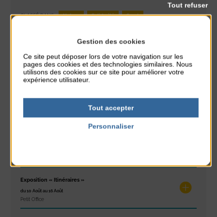
Tout refuser
Nature
Solidarité
Sport
CLASSÉ DANS :
PARTAGER CETTE INFO :
Gestion des cookies
Ce site peut déposer lors de votre navigation sur les
pages des cookies et des technologies similaires. Nous
utilisons des cookies sur ce site pour améliorer votre
À noter aussi
expérience utilisateur.
Glisse & Environnement
Tout accepter
du 9 Août au 9 Août
Place du Général de Gaulle
Personnaliser
Politique de confidentialité
Concert
du 9 Août au 9 Août
Place du Général de Gaulle
Exposition « Itinéraires »
du 10 Août au 16 Août
Petit Office