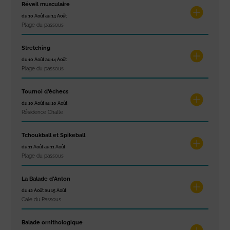
Réveil musculaire
du 10 Août au 14 Août
Plage du passous
Stretching
du 10 Août au 14 Août
Plage du passous
Tournoi d’échecs
du 10 Août au 10 Août
Résidence Challe
Tchoukball et Spikeball
du 11 Août au 11 Août
Plage du passous
La Balade d’Anton
du 12 Août au 15 Août
Cale du Passous
Balade ornithologique