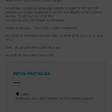
Seule la MOTIVATION est à votre charge !!
Le principe consiste au ramassage solidaire du papier et des déchets
présents sur le pays Coutançais et sa côte. Les départs se font toute la
journée. Circuit court ou circuit libre.
Location de vélos électriques ou standards.
Départ au kiosque « Tous à vélo » (Agon-Coutainville)
Inscription et réservation pour les vélos au 06 68 36 85 53 ou au 02 33 19
08 10.
Tarifs : 5€ par personne à partir de 10 ans
Au profit de l’association Tous à Vélo
INFOS PRATIQUES
LIEU
Boulevard Louis Lebel Jehenne (en face parking super U)