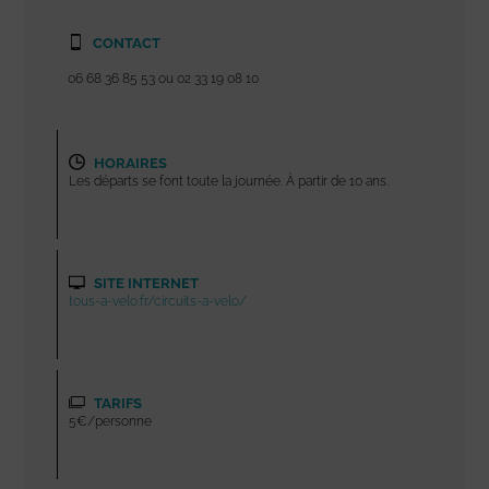
CONTACT
06 68 36 85 53 ou 02 33 19 08 10
HORAIRES
Les départs se font toute la journée. À partir de 10 ans.
SITE INTERNET
tous-a-velo.fr/circuits-a-velo/
TARIFS
5€/personne