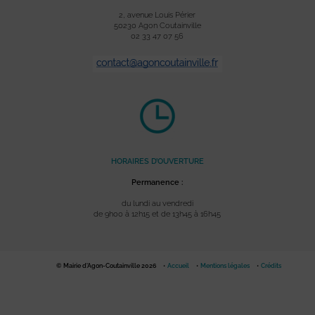
2, avenue Louis Périer
50230 Agon Coutainville
02 33 47 07 56
HORAIRES D’OUVERTURE
Permanence :
du lundi au vendredi
de 9h00 à 12h15 et de 13h45 à 16h45
© Mairie d'Agon-Coutainville 2026
Accueil
Mentions légales
Crédits