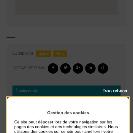
Nature
Visite
CLASSÉ DANS :
PARTAGER CETTE INFO :
Tout refuser
À noter aussi
Glisse & Environnement
du 9 Août au 9 Août
Gestion des cookies
Place du Général de Gaulle
Ce site peut déposer lors de votre navigation sur les
pages des cookies et des technologies similaires. Nous
Concert
utilisons des cookies sur ce site pour améliorer votre