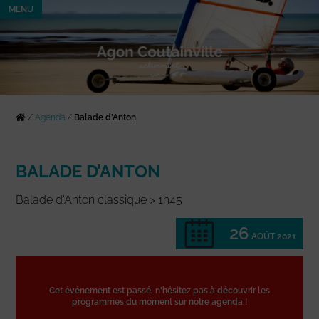
MENU
/
Agenda
/
Balade d’Anton
BALADE D’ANTON
Balade d'Anton classique > 1h45
26
AOÛT 2021
Cet événement est passé, n'hésitez pas à découvrir les
programmes du moment sur notre agenda !