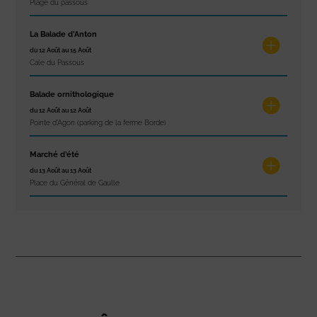
Plage du passous
La Balade d’Anton
du 12 Août au 15 Août
Cale du Passous
Balade ornithologique
du 12 Août au 12 Août
Pointe d'Agon (parking de la ferme Borde)
Marché d’été
du 13 Août au 13 Août
Place du Général de Gaulle