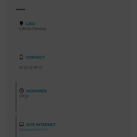
LIEU
Cale du Passous
CONTACT
02 33 19 08 10
HORAIRES
16h30
SITE INTERNET
labaladedanton.fr