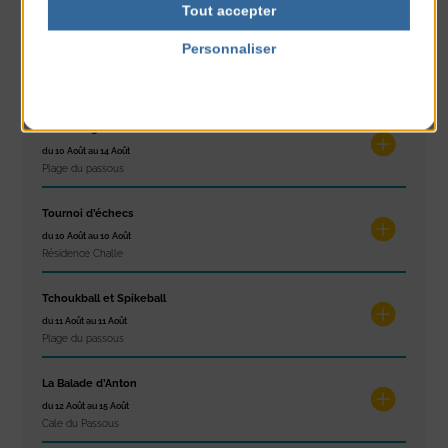
Tout accepter
Réveil musculaire
Personnaliser
du 10 Août au 14 Août
Politique de confidentialité
Plage du passous
Stretching
du 10 Août au 14 Août
Plage du passous
Tournoi d’échecs
du 10 Août au 10 Août
Résidence Challe
Tchoukball et Spikeball
du 11 Août au 11 Août
Plage du passous
La Balade d’Anton
du 12 Août au 15 Août
Cale du Passous