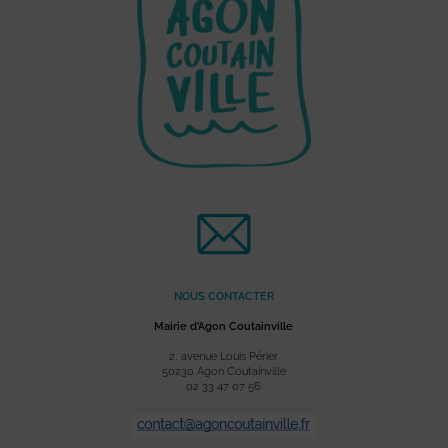
NOUS CONTACTER
Mairie d’Agon Coutainville
2, avenue Louis Périer
50230 Agon Coutainville
02 33 47 07 56