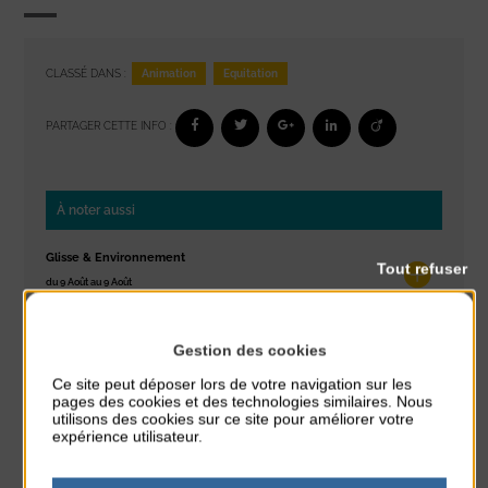
Animation
Equitation
CLASSÉ DANS :
PARTAGER CETTE INFO :
À noter aussi
Glisse & Environnement
Tout refuser
du 9 Août au 9 Août
Place du Général de Gaulle
Gestion des cookies
Concert
du 9 Août au 9 Août
Ce site peut déposer lors de votre navigation sur les
Place du Général de Gaulle
pages des cookies et des technologies similaires. Nous
utilisons des cookies sur ce site pour améliorer votre
expérience utilisateur.
Exposition « Itinéraires »
du 10 Août au 16 Août
Petit Office