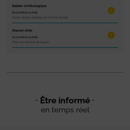
Balade ornithologique
du 12 Août au 12 Août
Pointe d'Agon (parking de la ferme Borde)
Marché d’été
du 13 Août au 13 Août
Place du Général de Gaulle
Être informé
en temps réel