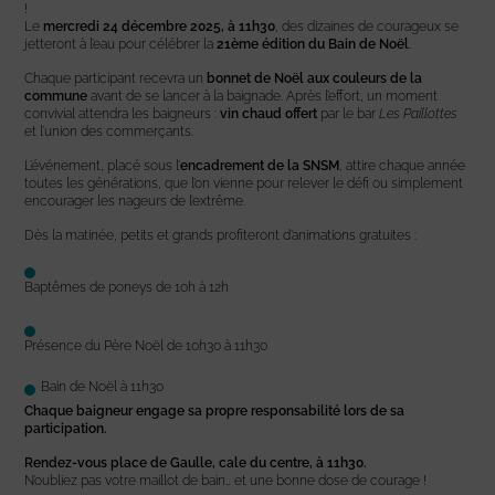
!
Le
mercredi 24 décembre 2025, à 11h30
, des dizaines de courageux se
jetteront à l’eau pour célébrer la
21ème édition du Bain de Noël
.
Chaque participant recevra un
bonnet de Noël aux couleurs de la
commune
avant de se lancer à la baignade. Après l’effort, un moment
convivial attendra les baigneurs :
vin chaud offert
par le bar
Les Paillottes
et l’union des commerçants.
L’événement, placé sous l’
encadrement de la SNSM
, attire chaque année
toutes les générations, que l’on vienne pour relever le défi ou simplement
encourager les nageurs de l’extrême.
Dès la matinée, petits et grands profiteront d’animations gratuites :
Baptêmes de poneys de 10h à 12h
Présence du Père Noël de 10h30 à 11h30
Bain de Noël à 11h30
Chaque baigneur engage sa propre responsabilité lors de sa
participation.
Rendez-vous place de Gaulle, cale du centre, à 11h30.
N’oubliez pas votre maillot de bain… et une bonne dose de courage !