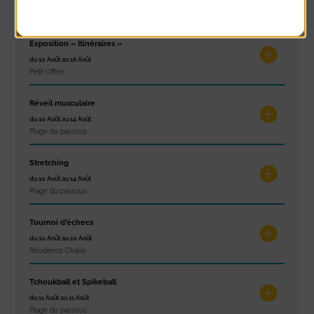
À noter aussi
Exposition « Itinéraires »
du 10 Août au 16 Août
Petit Office
Réveil musculaire
du 10 Août au 14 Août
Plage du passous
Stretching
du 10 Août au 14 Août
Plage du passous
Tournoi d’échecs
du 10 Août au 10 Août
Résidence Challe
Tchoukball et Spikeball
du 11 Août au 11 Août
Plage du passous