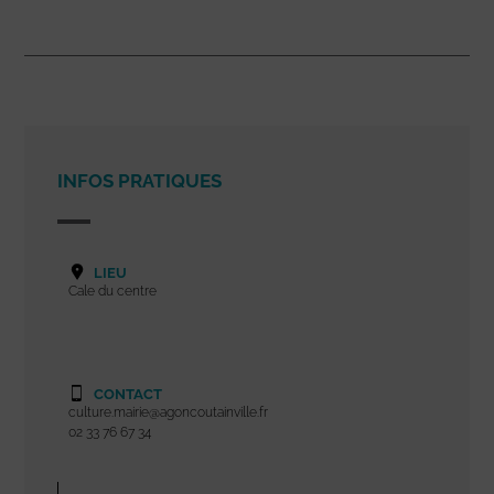
INFOS PRATIQUES
LIEU
Cale du centre
CONTACT
culture.mairie@agoncoutainville.fr
02 33 76 67 34