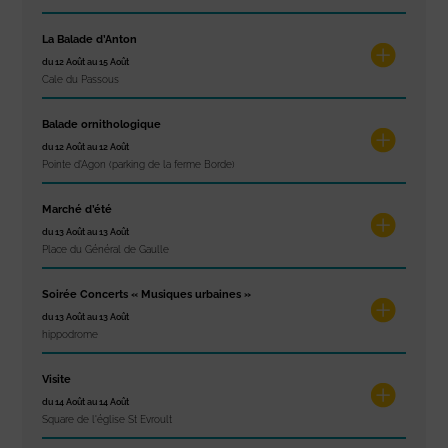
La Balade d’Anton
du 12 Août au 15 Août
Cale du Passous
Balade ornithologique
du 12 Août au 12 Août
Pointe d'Agon (parking de la ferme Borde)
Marché d’été
du 13 Août au 13 Août
Place du Général de Gaulle
Soirée Concerts « Musiques urbaines »
du 13 Août au 13 Août
hippodrome
Visite
du 14 Août au 14 Août
Square de l'église St Evroult