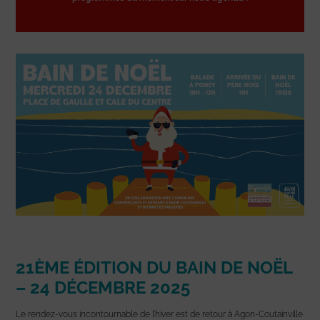
21ÈME ÉDITION DU BAIN DE NOËL
– 24 DÉCEMBRE 2025
Le rendez-vous incontournable de l’hiver est de retour à Agon-Coutainville