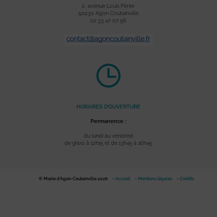
2, avenue Louis Périer
50230 Agon Coutainville
02 33 47 07 56
HORAIRES D’OUVERTURE
Permanence :
du lundi au vendredi
de 9h00 à 12h15 et de 13h45 à 16h45
© Mairie d'Agon-Coutainville 2026
Accueil
Mentions légales
Crédits