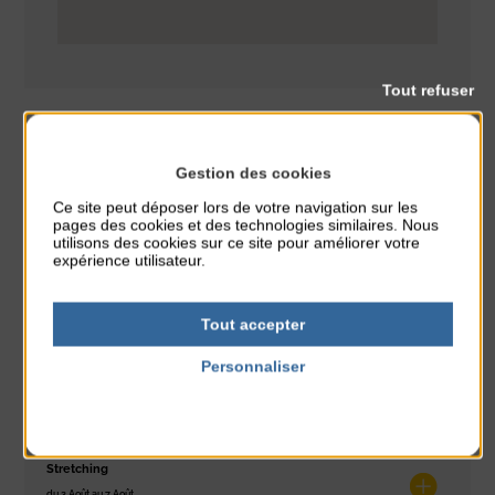
Tout refuser
Gestion des cookies
Danse
CLASSÉ DANS :
Ce site peut déposer lors de votre navigation sur les
pages des cookies et des technologies similaires. Nous
utilisons des cookies sur ce site pour améliorer votre
PARTAGER CETTE INFO :
expérience utilisateur.
Tout accepter
À noter aussi
Personnaliser
Réveil musculaire
Politique de confidentialité
du 3 Août au 7 Août
Plage du passous
Stretching
du 3 Août au 7 Août