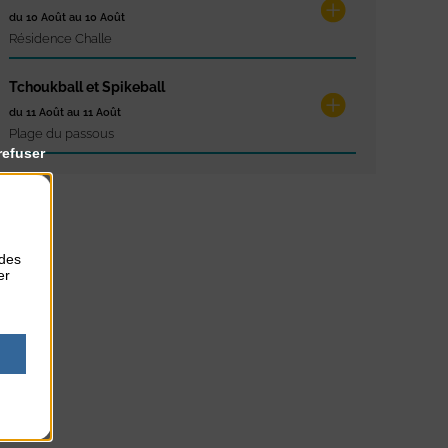
du 10 Août au 10 Août
Résidence Challe
Tchoukball et Spikeball
du 11 Août au 11 Août
Plage du passous
refuser
 des
er