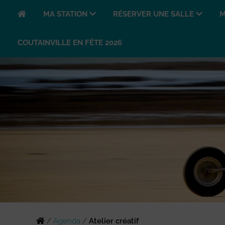
MA STATION
RÉSERVER UNE SALLE
M
COUTAINVILLE EN FÊTE 2026
/
Agenda
/
Atelier créatif