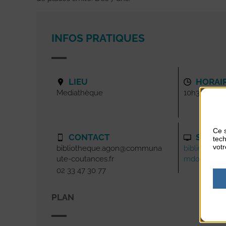
INFOS PRATIQUES
LIEU
HORAI
Mediathèque
10h30
Ce s
CONTACT
SITE I
tech
votr
bibliotheque.agon@communa
bibliotheque
ute-coutances.fr
mdofree.fr
02 33 47 30 77
PLAN