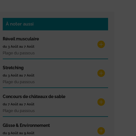
À noter aussi
Réveil musculaire
du 3 Août au 7 Août
Plage du passous
Stretching
du 3 Août au 7 Août
Plage du passous
Concours de châteaux de sable
du 7 Août au 7 Août
Plage du passous
Glisse & Environnement
du 9 Août au 9 Août