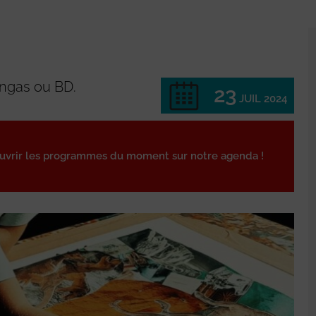
angas ou BD.
23
JUIL 2024
ouvrir les programmes du moment sur notre agenda !