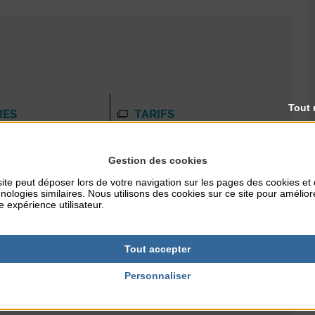
Tout 
RES
TARIFS
gratuit
Gestion des cookies
ite peut déposer lors de votre navigation sur les pages des cookies et
NTERNET
PUBLIC
nologies similaires. Nous utilisons des cookies sur ce site pour amélior
e expérience utilisateur.
agoncoutainville.ji
tous publics
Tout accepter
Personnaliser