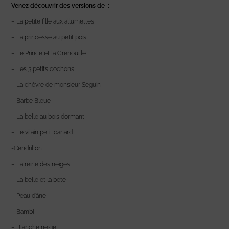
Venez découvrir des versions de :
– La petite fille aux allumettes
– La princesse au petit pois
– Le Prince et la Grenouille
– Les 3 petits cochons
– La chèvre de monsieur Seguin
– Barbe Bleue
– La belle au bois dormant
– Le vilain petit canard
-Cendrillon
– La reine des neiges
– La belle et la bete
– Peau d’âne
– Bambi
– Blanche neige