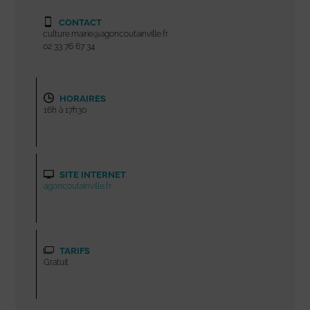
CONTACT
culture.mairie@agoncoutainville.fr
02 33 76 67 34
HORAIRES
16h à 17h30
SITE INTERNET
agoncoutainville.fr
TARIFS
Gratuit