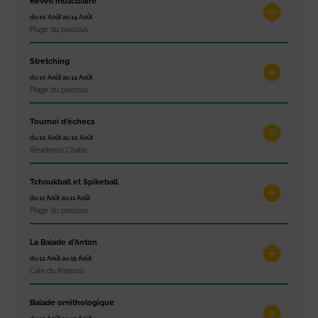
Réveil musculaire
du 10 Août au 14 Août
Plage du passous
Stretching
du 10 Août au 14 Août
Plage du passous
Tournoi d’échecs
du 10 Août au 10 Août
Résidence Challe
Tchoukball et Spikeball
du 11 Août au 11 Août
Plage du passous
La Balade d’Anton
du 12 Août au 15 Août
Cale du Passous
Balade ornithologique