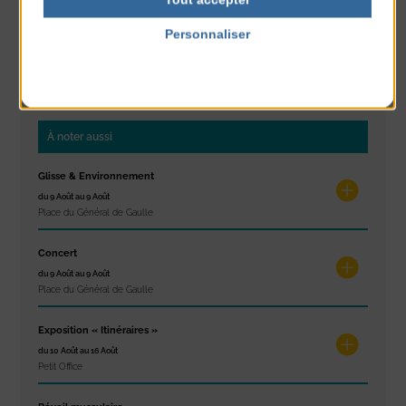
Spectacle
CLASSÉ DANS :
Personnaliser
Politique de confidentialité
PARTAGER CETTE INFO :
À noter aussi
Glisse & Environnement
du 9 Août au 9 Août
Place du Général de Gaulle
Concert
du 9 Août au 9 Août
Place du Général de Gaulle
Exposition « Itinéraires »
du 10 Août au 16 Août
Petit Office