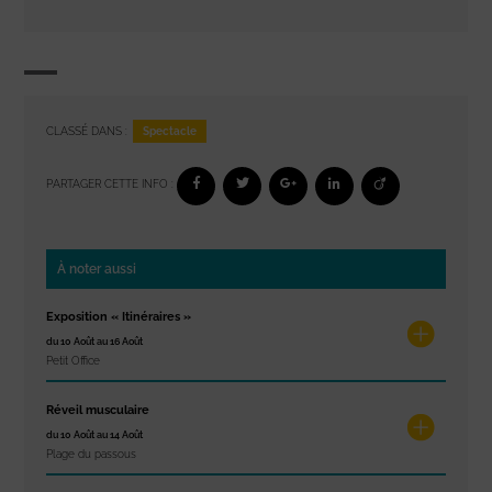
Spectacle
CLASSÉ DANS :
PARTAGER CETTE INFO :
À noter aussi
Exposition « Itinéraires »
du 10 Août au 16 Août
Petit Office
Réveil musculaire
du 10 Août au 14 Août
Plage du passous