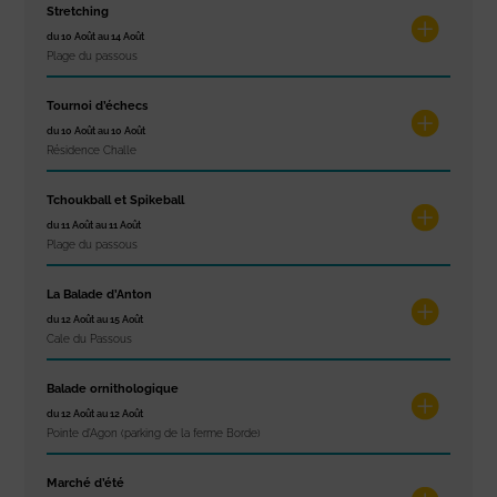
Stretching
du 10 Août au 14 Août
Plage du passous
Tournoi d’échecs
du 10 Août au 10 Août
Résidence Challe
Tchoukball et Spikeball
du 11 Août au 11 Août
Plage du passous
La Balade d’Anton
du 12 Août au 15 Août
Cale du Passous
Balade ornithologique
du 12 Août au 12 Août
Pointe d'Agon (parking de la ferme Borde)
Marché d’été