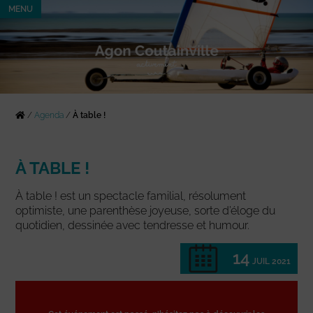
MENU
/
Agenda
/
À table !
À TABLE !
À table ! est un spectacle familial, résolument
optimiste, une parenthèse joyeuse, sorte d’éloge du
quotidien, dessinée avec tendresse et humour.
14
JUIL 2021