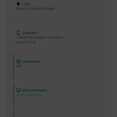
LIEU
Place du Général de Gaulle
CONTACT
culture.mairie@agoncoutainville.fr
02 33 76 67 34
HORAIRES
16h
SITE INTERNET
agoncoutainville.fr