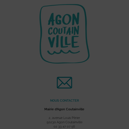
NOUS CONTACTER
Mairie d’Agon Coutainville
2, avenue Louis Périer
50230 Agon Coutainville
02 33 47 07 56