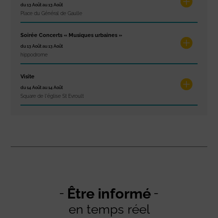
du 13 Août au 13 Août
Place du Général de Gaulle
Soirée Concerts « Musiques urbaines »
du 13 Août au 13 Août
hippodrome
Visite
du 14 Août au 14 Août
Square de l'église St Evroult
Être informé
en temps réel