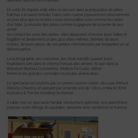
râleuses, douces ou insolentes.
En cette fin d’après-midi, elles se lancent dans la préparation de pâtes
fraîches à la sauce tomate. Dans cette cuisine joyeusement désordonnée
se joue plus que la recette. Leurs retrouvailles sont comme l’occasion
d’un bilan, la réussite des pâtes comme la gageure de la survie de leur
amitié.
Au contact les unes des autres, elles dépassent chacune leurs failles et
fragilités et deviennent un peu plus elles-mêmes, libérées de leurs
manies, de leurs peurs, de ces petites méchancetés par lesquelles on se
défend parfois.
La scénographie, les costumes, les choix narratifs puisent leurs
inspirations tant dans le cinéma français des années 70 que dans la
littérature (Barbara Constantine, Melissa Da Costa, Valérie
Perrin) et les grandes comédies musicales américaines.
Le spectacle est soutenu par un univers sonore coloré : de Louis Prima à
l’Absinto Orkestra, en passant par la bande-son de ‘Life is a miracle’ (Emir
Kusturica & The No Smoking Orchestra).
À table ! est un spectacle familial, résolument optimiste, une parenthèse
joyeuse, sorte d’éloge du quotidien, dessinée avec tendresse et humour.