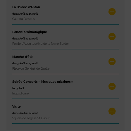
La Balade d’Anton
du 12 Août au 15 Août
Cale du Passous
Balade ornithologique
du 12 Août au 12 Août
Pointe d'Agon (parking de la ferme Borde)
Marché d’été
du 13 Août au 13 Août
Place du Général de Gaulle
Soirée Concerts « Musiques urbaines »
le 13 Août
hippodrome
Visite
du 14 Août au 14 Août
Square de l'église St Evroult