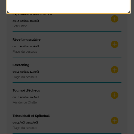
À noter aussi
Exposition « Itinéraires »
du 10 Août au 16 Août
Petit Office
Réveil musculaire
du 10 Août au 14 Août
Plage du passous
Stretching
du 10 Août au 14 Août
Plage du passous
Tournoi d’échecs
du 10 Août au 10 Août
Résidence Challe
Tchoukball et Spikeball
du 11 Août au 11 Août
Plage du passous