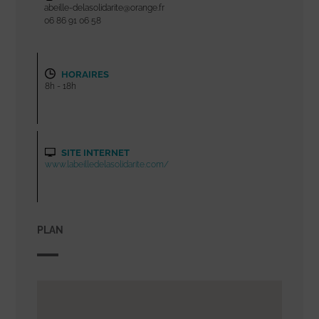
abeille-delasolidarite@orange.fr
06 86 91 06 58
HORAIRES
8h - 18h
SITE INTERNET
www.labeilledelasolidarite.com/
PLAN