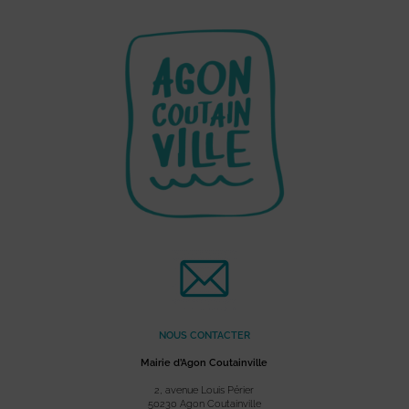
NOUS CONTACTER
Mairie d’Agon Coutainville
2, avenue Louis Périer
50230 Agon Coutainville