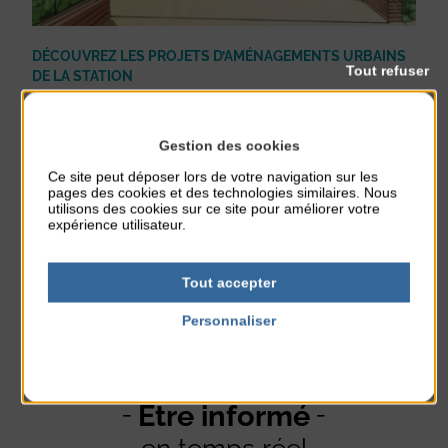
DÉCOUVREZ LES PROJETS D’AMÉNAGEMENTS URBAINS
Tout refuser
DE LA STATION
Littoral
Urbanisme
Publié le 31 juillet 2018
Gestion des cookies
C'est pour répondre à une problématique d'espace lié à une fréquentation
touristique de plus en plus importante que la commune d’Agon-Coutainville
Ce site peut déposer lors de votre navigation sur les
s’est engagée depuis 2016 dans une ...
pages des cookies et des technologies similaires. Nous
En lire plus
utilisons des cookies sur ce site pour améliorer votre
expérience utilisateur.
Tout accepter
Personnaliser
Politique de confidentialité
Être informé