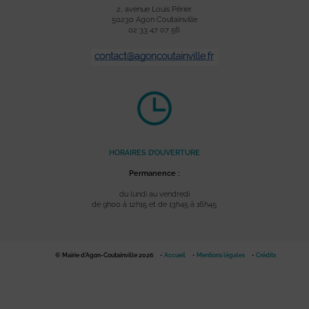
2, avenue Louis Périer
50230 Agon Coutainville
02 33 47 07 56
HORAIRES D’OUVERTURE
Permanence :
du lundi au vendredi
de 9h00 à 12h15 et de 13h45 à 16h45
© Mairie d'Agon-Coutainville 2026
Accueil
Mentions légales
Crédits