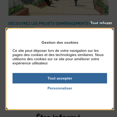
Tout refuser
DÉCOUVREZ LES PROJETS D’AMÉNAGEMENTS URBAINS
DE LA STATION
Littoral
Urbanisme
Gestion des cookies
Publié le 31 juillet 2018
C'est pour répondre à une problématique d'espace lié à une fréquentation
Ce site peut déposer lors de votre navigation sur les
touristique de plus en plus importante que la commune d’Agon-Coutainville
pages des cookies et des technologies similaires. Nous
s’est engagée depuis 2016 dans une ...
utilisons des cookies sur ce site pour améliorer votre
En lire plus
expérience utilisateur.
Tout accepter
Personnaliser
Politique de confidentialité