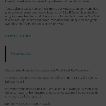
Une chose est sûre, les frères Ampoule ne sont pas des lumières…
Tony, Dylan et Jacky n’en sont pas moins des virtuoses du boniment, des
princes de l’arnaque. Leur nouvelle attraction ? Le BX4000 : la projection
en 3D augmentée d’un chef d’œuvre incontournable du cinéma,
Sandy et
le vilain Mc Coy
. Un western oublié, révolutionnaire, unique en son genre,
avec des méchants, des colts et des chevaux.
SAMEDI 12 AOÛT
Hissez les Voix
Cette année Hissez les Voix s’associe à
The Voice & The Voice Kids !
Vous êtes chanteur amateur ou semi-professionnel ? Hissez les Voix est
fait pour vous !
Souvenez-vous des voix de Noa, Samuel et Louis (vainqueurs 2021) Jade,
Céleste, Ragaa, et bien d’autres encore, venez assistez à ce concours de
chant qui a tout d’un grand !
Rendez-vous sur la place De Gaulle