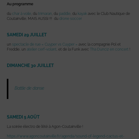
Au programme
du
char à voile
, du
trimaran
, du
paddle
, du
kayak
avec le Club Nautique de
Coutainville, MAIS AUSSI !!! du
drone soccer
SAMEDI 29 JUILLET
un
spectacle de rue « Cuyper vs Cuyper »
avec la compagnie Pol et
Freddie, un
atelier cerf-volant
, et de la Funk avec
Tha Dunciz en concert
!
DIMANCHE 30 JUILLET
Battle de danse
SAMEDI 5 AOÛT
La soirée électro de l’été à Agon-Coutainville !
https://www.agoncoutainville.fr/agenda/sound-of-legend-cactus-et-