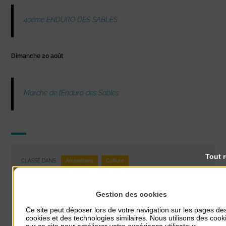
40éme ENDURO DES SABLES
Dimanche 20 août
Marche de l’Enduro des Sables
Tout 
Animations
Culture
CLASSÉ DANS :
PARTAGER CETTE INFO :
Gestion des cookies
Ce site peut déposer lors de votre navigation sur les pages de
cookies et des technologies similaires. Nous utilisons des cook
AUTRES ACTUALITÉS