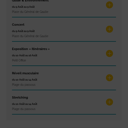
Glisse & Environnement
du 9 Août au 9 Août
Place du Général de Gaulle
Concert
du 9 Août au 9 Août
Place du Général de Gaulle
Exposition « Itinéraires »
du 10 Août au 16 Août
Petit Office
Réveil musculaire
du 10 Août au 14 Août
Plage du passous
Stretching
du 10 Août au 14 Août
Plage du passous