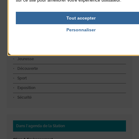
sur ce site pour améliorer votre expérience utilisateur.
Toutes les actualités
Tout accepter
Infos mairie
Personnaliser
Culture
Politique de confidentialité
Littoral
Environnement
Jeunesse
Découverte
Sport
Exposition
Sécurité
Dans l'agenda de la Station