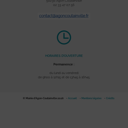
50230 Agon Coutainville
02 33 47 07 56
HORAIRES D’OUVERTURE
Permanence :
du lundi au vendredi
de 9h00 à 12h15 et de 13h45 à 16h45
© Mairie d'Agon-Coutainville 2026
Accueil
Mentions légales
Crédits