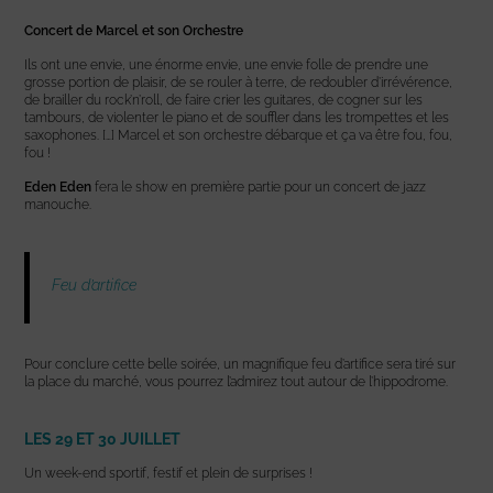
Concert de Marcel et son Orchestre
Ils ont une envie, une énorme envie, une envie folle de prendre une
grosse portion de plaisir, de se rouler à terre, de redoubler d’irrévérence,
de brailler du rock’n’roll, de faire crier les guitares, de cogner sur les
tambours, de violenter le piano et de souffler dans les trompettes et les
saxophones. […] Marcel et son orchestre débarque et ça va être fou, fou,
fou !
Eden Eden
fera le show en première partie pour un concert de jazz
manouche.
Feu d’artifice
Pour conclure cette belle soirée, un magnifique feu d’artifice sera tiré sur
la place du marché, vous pourrez l’admirez tout autour de l’hippodrome.
LES 29 ET 30 JUILLET
Un week-end sportif, festif et plein de surprises !