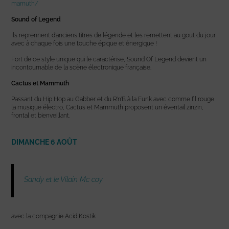
mamuth/
Sound of Legend
Ils reprennent d’anciens titres de légende et les remettent au gout du jour
avec à chaque fois une touche épique et énergique !
Fort de ce style unique qui le caractérise, Sound Of Legend devient un
incontournable de la scène électronique française.
Cactus et Mammuth
Passant du Hip Hop au Gabber et du R’n’B à la Funk avec comme fil rouge
la musique électro, Cactus et Mammuth proposent un éventail zinzin,
frontal et bienveillant.
DIMANCHE 6 AOÛT
Sandy et le Vilain Mc coy
avec la compagnie Acid Kostik