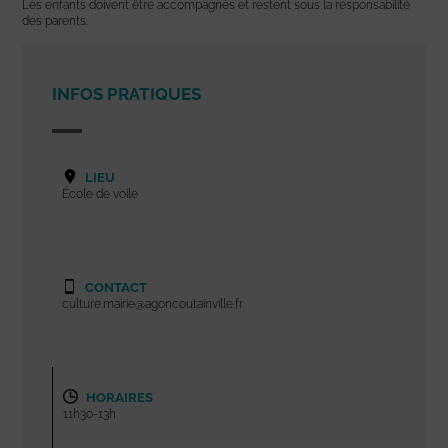
Les enfants doivent être accompagnés et restent sous la responsabilité
des parents.
INFOS PRATIQUES
LIEU
École de voile
CONTACT
culture.mairie@agoncoutainville.fr
HORAIRES
11h30-13h