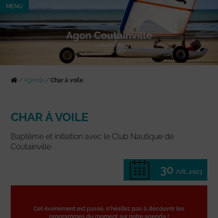
MENU
/
Agenda
/
Char à voile
CHAR À VOILE
Baptême et initiation avec le Club Nautique de
Coutainville.
30
JUIL 2023
Cet événement est passé, n'hésitez pas à découvrir les
programmes du moment sur notre agenda !