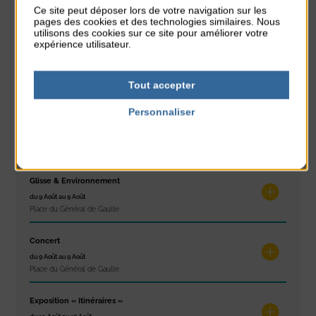
Réveil musculaire
Ce site peut déposer lors de votre navigation sur les
du 3 Août au 7 Août
pages des cookies et des technologies similaires. Nous
Plage du passous
utilisons des cookies sur ce site pour améliorer votre
expérience utilisateur.
Stretching
du 3 Août au 7 Août
Tout accepter
Plage du passous
Personnaliser
Concours de châteaux de sable
Politique de confidentialité
du 7 Août au 7 Août
Plage du passous
Glisse & Environnement
du 9 Août au 9 Août
Place du Général de Gaulle
Concert
du 9 Août au 9 Août
Place du Général de Gaulle
Exposition « Itinéraires »