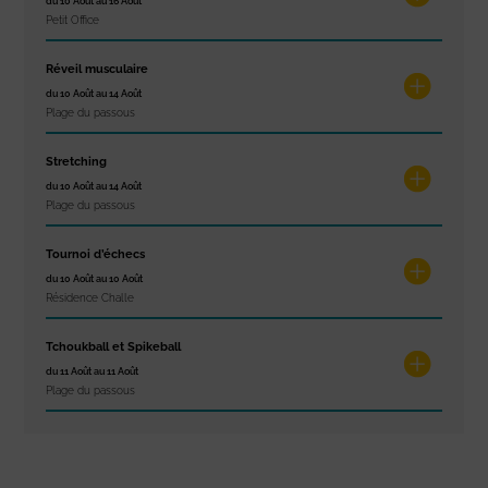
du 10 Août au 16 Août
Petit Office
Réveil musculaire
du 10 Août au 14 Août
Plage du passous
Stretching
du 10 Août au 14 Août
Plage du passous
Tournoi d’échecs
du 10 Août au 10 Août
Résidence Challe
Tchoukball et Spikeball
du 11 Août au 11 Août
Plage du passous