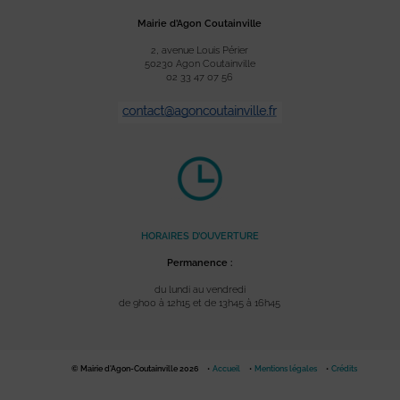
Mairie d’Agon Coutainville
2, avenue Louis Périer
50230 Agon Coutainville
02 33 47 07 56
HORAIRES D’OUVERTURE
Permanence :
du lundi au vendredi
de 9h00 à 12h15 et de 13h45 à 16h45
© Mairie d'Agon-Coutainville 2026
Accueil
Mentions légales
Crédits