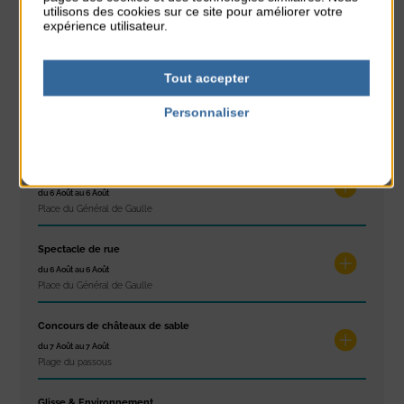
utilisons des cookies sur ce site pour améliorer votre
Stretching
expérience utilisateur.
du 3 Août au 7 Août
Plage du passous
Tout accepter
Les ateliers d’Isa
Personnaliser
du 4 Août au 6 Août
Tennis Club Coutainville
Politique de confidentialité
Marché d’été
du 6 Août au 6 Août
Place du Général de Gaulle
Spectacle de rue
du 6 Août au 6 Août
Place du Général de Gaulle
Concours de châteaux de sable
du 7 Août au 7 Août
Plage du passous
Glisse & Environnement