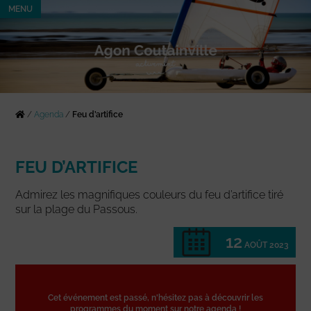
MENU
/
Agenda
/
Feu d’artifice
FEU D’ARTIFICE
Admirez les magnifiques couleurs du feu d’artifice tiré
sur la plage du Passous.
12
AOÛT 2023
Cet événement est passé, n'hésitez pas à découvrir les
programmes du moment sur notre agenda !