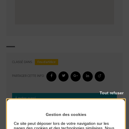
Feu d'artifice
CLASSÉ DANS :
PARTAGER CETTE INFO :
Tout refuser
À noter aussi
Réveil musculaire
Gestion des cookies
du 3 Août au 7 Août
Plage du passous
Ce site peut déposer lors de votre navigation sur les
pages des cookies et des technologies similaires. Nous