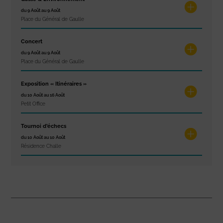
du 9 Août au 9 Août
Place du Général de Gaulle
Concert
du 9 Août au 9 Août
Place du Général de Gaulle
Exposition « Itinéraires »
du 10 Août au 16 Août
Petit Office
Tournoi d’échecs
du 10 Août au 10 Août
Résidence Challe