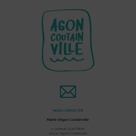
NOUS CONTACTER
Mairie d’Agon Coutainville
2, avenue Louis Périer
50230 Agon Coutainville