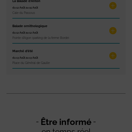
La Balade d’Anton
du 12 Août au 15 Août
Cale du Passous
Balade ornithologique
du 12 Août au 12 Août
Pointe d'Agon (parking de la ferme Borde)
Marché d’été
du 13 Août au 13 Août
Place du Général de Gaulle
Être informé
en temps réel