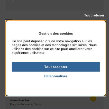
Tout refuser
Visite
Gestion des cookies
CLASSÉ DANS :
Ce site peut déposer lors de votre navigation sur les
pages des cookies et des technologies similaires. Nous
PARTAGER CETTE INFO :
utilisons des cookies sur ce site pour améliorer votre
expérience utilisateur.
À noter aussi
Tout accepter
Glisse & Environnement
Personnaliser
du 9 Août au 9 Août
Politique de confidentialité
Place du Général de Gaulle
Concert
du 9 Août au 9 Août
Place du Général de Gaulle