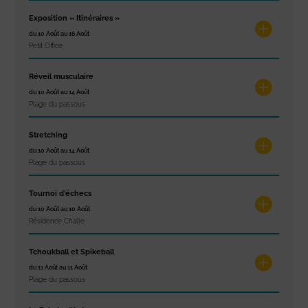
Exposition « Itinéraires »
du 10 Août au 16 Août
Petit Office
Réveil musculaire
du 10 Août au 14 Août
Plage du passous
Stretching
du 10 Août au 14 Août
Plage du passous
Tournoi d’échecs
du 10 Août au 10 Août
Résidence Challe
Tchoukball et Spikeball
du 11 Août au 11 Août
Plage du passous