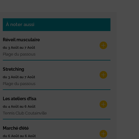
À noter aussi
Réveil musculaire
du 3 Août au 7 Août
Plage du passous
Stretching
du 3 Août au 7 Août
Plage du passous
Les ateliers d’Isa
du 4 Août au 6 Août
Tennis Club Coutainville
Marché d’été
du 6 Août au 6 Août