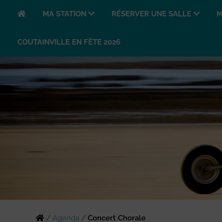
MA STATION
RÉSERVER UNE SALLE
M
COUTAINVILLE EN FÊTE 2026
/
Agenda
/
Concert Chorale