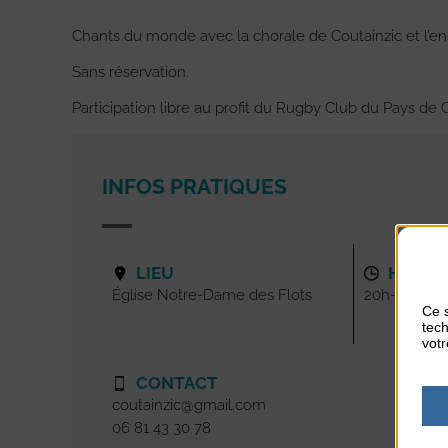
Chants du monde avec la chorale de Coutainzic et l’e
Sans réservation.
Participation libre au profit du Rugby Club du Pays de
INFOS PRATIQUES
LIEU
HORAI
Église Notre-Dame des Flots
20h-22h
Ce s
tech
votr
CONTACT
coutainzic@gmail.com
06 81 43 30 78