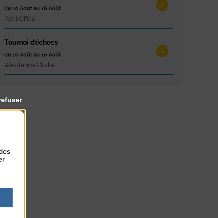
du 10 Août au 16 Août
Petit Office
Tournoi d’échecs
du 10 Août au 10 Août
Résidence Challe
refuser
 des
er