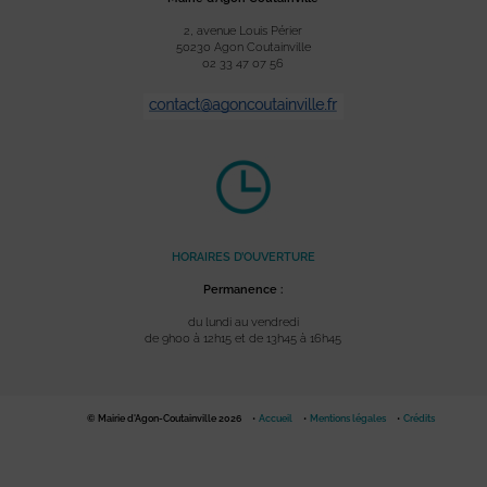
2, avenue Louis Périer
50230 Agon Coutainville
02 33 47 07 56
HORAIRES D’OUVERTURE
Permanence :
du lundi au vendredi
de 9h00 à 12h15 et de 13h45 à 16h45
© Mairie d'Agon-Coutainville 2026
Accueil
Mentions légales
Crédits