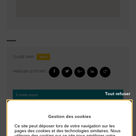
Sport
CLASSÉ DANS :
PARTAGER CETTE INFO :
Tout refuser
À noter aussi
Réveil musculaire
du 3 Août au 7 Août
Gestion des cookies
Plage du passous
Ce site peut déposer lors de votre navigation sur les
pages des cookies et des technologies similaires. Nous
Stretching
utilisons des cookies sur ce site pour améliorer votre