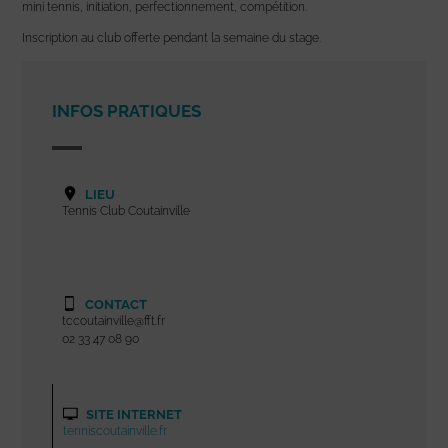
mini tennis, initiation, perfectionnement, compétition.
Inscription au club offerte pendant la semaine du stage.
INFOS PRATIQUES
LIEU
Tennis Club Coutainville
CONTACT
tccoutainville@fft.fr
02 33 47 08 90
SITE INTERNET
tenniscoutainville.fr