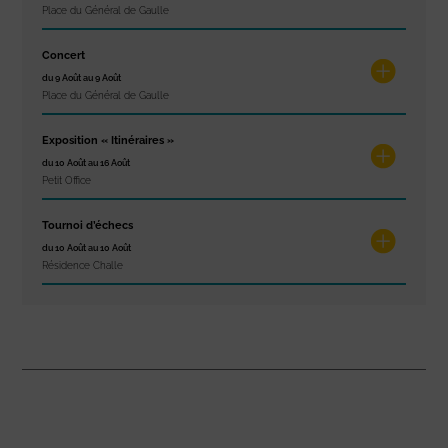
Place du Général de Gaulle
Concert
du 9 Août au 9 Août
Place du Général de Gaulle
Exposition « Itinéraires »
du 10 Août au 16 Août
Petit Office
Tournoi d’échecs
du 10 Août au 10 Août
Résidence Challe