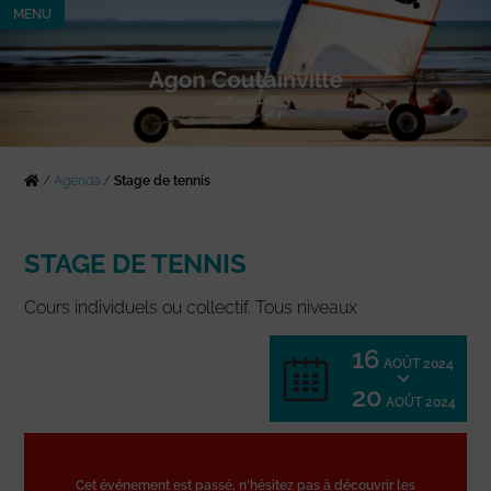
MENU
/
Agenda
/
Stage de tennis
STAGE DE TENNIS
Cours individuels ou collectif. Tous niveaux
16
AOÛT 2024
20
AOÛT 2024
Cet événement est passé, n'hésitez pas à découvrir les