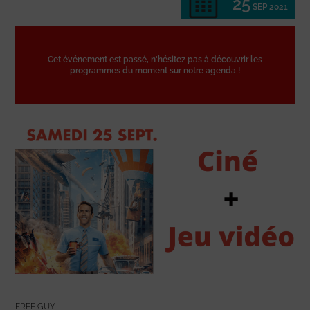
25
SEP 2021
Cet événement est passé, n'hésitez pas à découvrir les
programmes du moment sur notre agenda !
FREE GUY