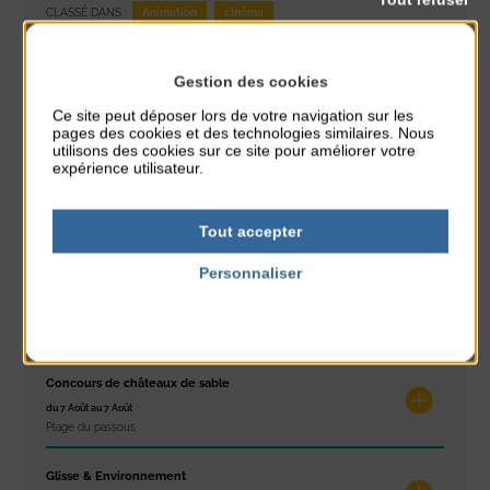
Animation
cinéma
CLASSÉ DANS :
PARTAGER CETTE INFO :
Gestion des cookies
Ce site peut déposer lors de votre navigation sur les
pages des cookies et des technologies similaires. Nous
utilisons des cookies sur ce site pour améliorer votre
À noter aussi
expérience utilisateur.
Réveil musculaire
du 3 Août au 7 Août
Tout accepter
Plage du passous
Personnaliser
Stretching
Politique de confidentialité
du 3 Août au 7 Août
Plage du passous
Concours de châteaux de sable
du 7 Août au 7 Août
Plage du passous
Glisse & Environnement