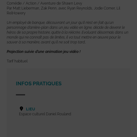
Comédie / Action / Aventure de Shawn Levy
Par Matt Lieberman, Zak Penn, avec Ryan Reynolds, Jodie Comer, Lil
RelHowery
Un employé de banque, découvrant un jour qu’il n’est en fait qu’un
personnage d’arrière-plan dans un jeu vidéo en ligne, décide de devenir le
héros de sa propre histoire, quitte à la réécrire. Evoluant désormais dans un
monde qui ne connaît pas de limites, il va tout mettre en œuvre pour le
sauver à sa manière, avant qu’il ne soit trop tard…
Projection suivie d’une animation jeu vidéo !
Tarif habituel
INFOS PRATIQUES
LIEU
Espace culturel Daniel Rouland