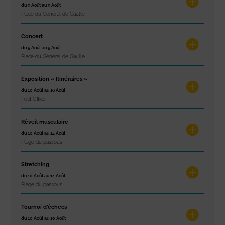
du 9 Août au 9 Août
Place du Général de Gaulle
Concert
du 9 Août au 9 Août
Place du Général de Gaulle
Exposition « Itinéraires »
du 10 Août au 16 Août
Petit Office
Réveil musculaire
du 10 Août au 14 Août
Plage du passous
Stretching
du 10 Août au 14 Août
Plage du passous
Tournoi d’échecs
du 10 Août au 10 Août