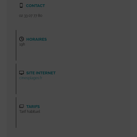
CONTACT
02 33 07 77 80
HORAIRES
19h
SITE INTERNET
cinesplages.fr
TARIFS
Tarif habituel