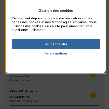
Gestion des cookies
Ce site peut déposer lors de votre navigation sur les
À noter aussi
pages des cookies et des technologies similaires. Nous
utilisons des cookies sur ce site pour améliorer votre
Réveil musculaire
expérience utilisateur.
du 3 Août au 7 Août
Plage du passous
Tout accepter
Stretching
Personnaliser
du 3 Août au 7 Août
Politique de confidentialité
Plage du passous
Concours de châteaux de sable
du 7 Août au 7 Août
Plage du passous
Glisse & Environnement
du 9 Août au 9 Août
Place du Général de Gaulle