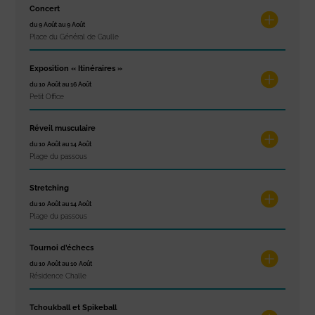
Concert
du 9 Août au 9 Août
Place du Général de Gaulle
Exposition « Itinéraires »
du 10 Août au 16 Août
Petit Office
Réveil musculaire
du 10 Août au 14 Août
Plage du passous
Stretching
du 10 Août au 14 Août
Plage du passous
Tournoi d’échecs
du 10 Août au 10 Août
Résidence Challe
Tchoukball et Spikeball