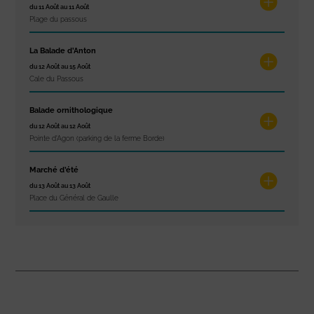
du 11 Août au 11 Août
Plage du passous
La Balade d’Anton
du 12 Août au 15 Août
Cale du Passous
Balade ornithologique
du 12 Août au 12 Août
Pointe d'Agon (parking de la ferme Borde)
Marché d’été
du 13 Août au 13 Août
Place du Général de Gaulle