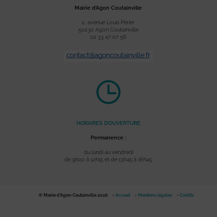
Mairie d’Agon Coutainville
2, avenue Louis Périer
50230 Agon Coutainville
02 33 47 07 56
HORAIRES D’OUVERTURE
Permanence :
du lundi au vendredi
de 9h00 à 12h15 et de 13h45 à 16h45
© Mairie d'Agon-Coutainville 2026
Accueil
Mentions légales
Crédits