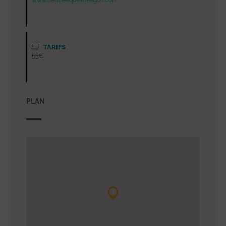
www.centreequestreagon.com
TARIFS
55€
PLAN