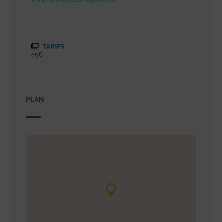
www.centreequestreagon.com
TARIFS
55€
PLAN