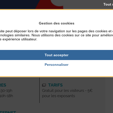
Tout 
Gestion des cookies
ite peut déposer lors de votre navigation sur les pages des cookies et
nologies similaires. Nous utilisons des cookies sur ce site pour amélior
e expérience utilisateur.
rnementales, le marché de noël est annulé.
Tout accepter
Personnaliser
RES
TARIFS
h30-19h
Gratuit pour les visiteurs - 5€
10h-18h
pour les exposants
NTERNET