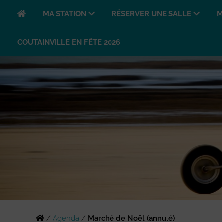
MA STATION
RÉSERVER UNE SALLE
M
COUTAINVILLE EN FÊTE 2026
/
Agenda
/
Marché de Noël (annulé)