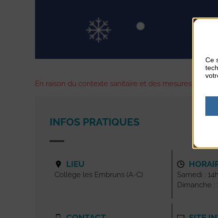
Ce s
tech
votr
En raison du contexte sanitaire et des mesures gouve
INFOS PRATIQUES
LIEU
HORAI
Collège les Embruns (A-C)
Samedi : 14
Dimanche : 
CONTACT
SITE I