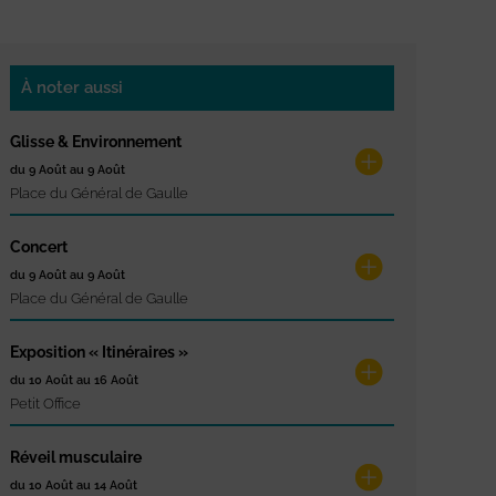
À noter aussi
Glisse & Environnement
du 9 Août au 9 Août
Place du Général de Gaulle
Concert
du 9 Août au 9 Août
Place du Général de Gaulle
Exposition « Itinéraires »
du 10 Août au 16 Août
Petit Office
Réveil musculaire
du 10 Août au 14 Août