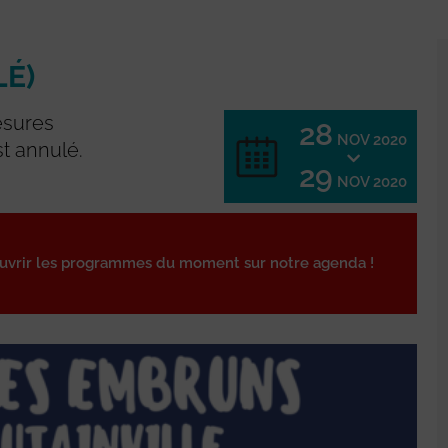
É)
esures
28
NOV 2020
t annulé.
29
NOV 2020
ouvrir les programmes du moment sur notre agenda !