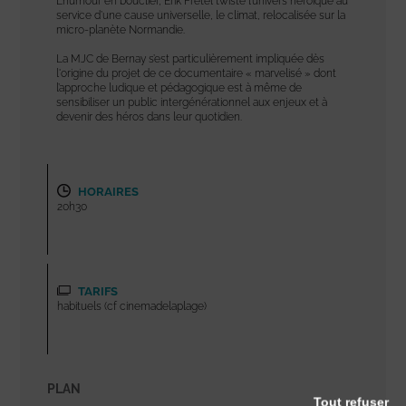
L’humour en bouclier, Erik Fretel twiste l’univers héroïque au
service d’une cause universelle, le climat, relocalisée sur la
micro-planète Normandie.
La MJC de Bernay s’est particulièrement impliquée dès
l'origine du projet de ce documentaire « marvelisé » dont
l’approche ludique et pédagogique est à même de
sensibiliser un public intergénérationnel aux enjeux et à
devenir des héros dans leur quotidien.
HORAIRES
20h30
TARIFS
habituels (cf cinemadelaplage)
PLAN
Tout refuser