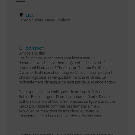
LIEU
Espace culturel Daniel Rouland
CONTACT
Synopsis du film
Les fictions de super héros sont légion mais un
documentaire de super héros... Ça existe ? Le voici ! Et les
héros sont Normands ! Thoréfactor, Docteur Elektro,
Dynamo, Textilman et compagnie. Chacun a son pouvoir !
Chacun agit dans sa vie quotidienne pour le climat. Le
réchauffement climatique ce n’est pas de la science-fiction!
Des experts, des scientifiques : Jean Jouzel, Sébastien
Bohler, Benoit Laignel, Pierre Larrouturou, Daniel Tanuro,
Catherine Larrère et Cécile Sénémeaud se liguent avec ces
héros pour aider le commun des humains à mieux
expliquer les méandres de nos choix, et pourquoi
changement et adaptation sont des alliés précieux.