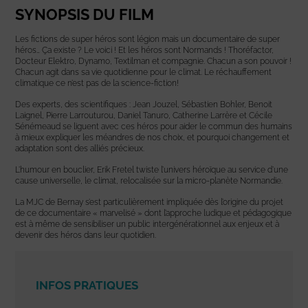
SYNOPSIS DU FILM
Les fictions de super héros sont légion mais un documentaire de super
héros… Ça existe ? Le voici ! Et les héros sont Normands !
Thoréfactor,
Docteur Elektro, Dynamo, Textilman
et compagnie. Chacun a son pouvoir !
Chacun agit dans sa vie quotidienne pour le climat. Le réchauffement
climatique ce n’est pas de la science-fiction!
Des experts, des scientifiques :
Jean Jouzel, Sébastien Bohler, Benoit
Laignel, Pierre Larrouturou, Daniel Tanuro, Catherine Larrère et Cécile
Sénémeaud
se liguent avec ces héros pour aider le commun des humains
à mieux expliquer les méandres de nos choix, et pourquoi changement et
adaptation sont des alliés précieux.
L’humour en bouclier, Erik Fretel
twiste l’univers héroïque au service d’une
cause universelle, le climat, relocalisée sur la micro-planète Normandie.
La MJC de Bernay
s’est particulièrement impliquée dès l’origine du projet
de ce documentaire « marvelisé » dont l’approche ludique et pédagogique
est à même de sensibiliser un public intergénérationnel aux enjeux et à
devenir des héros dans leur quotidien.
INFOS PRATIQUES