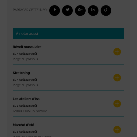
PARTAGER CETTE INFO :
À noter aussi
Réveil musculaire
du 3 Août au 7 Août
Plage du passous
Stretching
du 3 Août au 7 Août
Plage du passous
Les ateliers d’Isa
du 4 Août au 6 Août
Tennis Club Coutainville
Marché d’été
du 6 Août au 6 Août