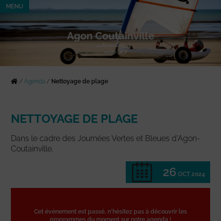
MENU
/
Agenda
/
Nettoyage de plage
NETTOYAGE DE PLAGE
Dans le cadre des Journées Vertes et Bleues d'Agon-
Coutainville.
26
OCT 2024
Cet événement est passé, n'hésitez pas à découvrir les
programmes du moment sur notre agenda !