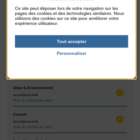
Ce site peut déposer lors de votre navigation sur les
Réveil musculaire
pages des cookies et des technologies similaires. Nous
du 3 Août au 7 Août
utilisons des cookies sur ce site pour améliorer votre
Plage du passous
expérience utilisateur.
Stretching
Tout accepter
du 3 Août au 7 Août
Plage du passous
Personnaliser
Politique de confidentialité
Concours de châteaux de sable
du 7 Août au 7 Août
Plage du passous
Glisse & Environnement
du 9 Août au 9 Août
Place du Général de Gaulle
Concert
du 9 Août au 9 Août
Place du Général de Gaulle