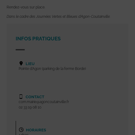
Rendez-vous sur place.
Dans le cadre des Journées Vertes et Bleues d’Agon-Coutainville.
INFOS PRATIQUES
LIEU
Pointe d'Agon (parking de la ferme Borde)
CONTACT
com.mairie@agoncoutainville.fr
02 33 19 08 10
HORAIRES
14h30