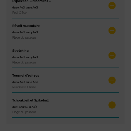
Exposition « Itinéraires »
du 10 Août au 16 Août
Petit Office
Réveil musculaire
du 10 Août au 14 Août
Plage du passous
Stretching
du 10 Août au 14 Août
Plage du passous
Tournoi d’échecs
du 10 Août au 10 Août
Résidence Challe
Tchoukball et Spikeball
du 11 Août au 11 Août
Plage du passous