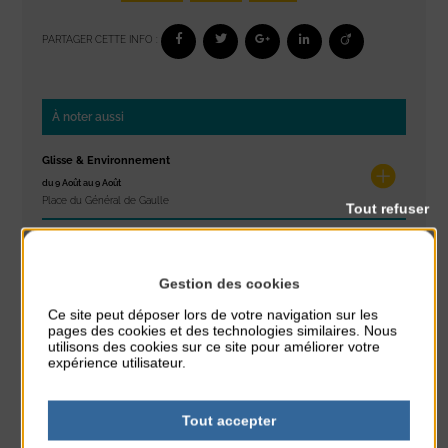
PARTAGER CETTE INFO :
À noter aussi
Glisse & Environnement
du 9 Août au 9 Août
Place du Général de Gaulle
Tout refuser
Concert
du 9 Août au 9 Août
Gestion des cookies
Place du Général de Gaulle
Ce site peut déposer lors de votre navigation sur les
pages des cookies et des technologies similaires. Nous
Exposition « Itinéraires »
utilisons des cookies sur ce site pour améliorer votre
du 10 Août au 16 Août
expérience utilisateur.
Petit Office
Réveil musculaire
Tout accepter
du 10 Août au 14 Août