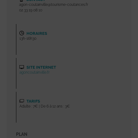
agon-coutainville@tourisme-coutances.fr
02 33 19 08 10
HORAIRES
13h-16h30
SITE INTERNET
agoncoutainville.fr
TARIFS
Adulte : 7€ | De 6 à 12 ans : 3€
PLAN