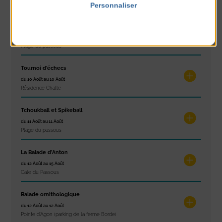
Plage du passous
Personnaliser
Politique de confidentialité
Stretching
du 10 Août au 14 Août
Plage du passous
Tournoi d’échecs
du 10 Août au 10 Août
Résidence Challe
Tchoukball et Spikeball
du 11 Août au 11 Août
Plage du passous
La Balade d’Anton
du 12 Août au 15 Août
Cale du Passous
Balade ornithologique
du 12 Août au 12 Août
Pointe d'Agon (parking de la ferme Borde)