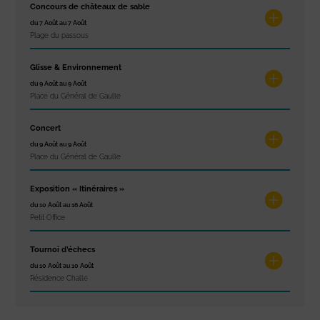
Concours de châteaux de sable
du 7 Août au 7 Août
Plage du passous
Glisse & Environnement
du 9 Août au 9 Août
Place du Général de Gaulle
Concert
du 9 Août au 9 Août
Place du Général de Gaulle
Exposition « Itinéraires »
du 10 Août au 16 Août
Petit Office
Tournoi d’échecs
du 10 Août au 10 Août
Résidence Challe