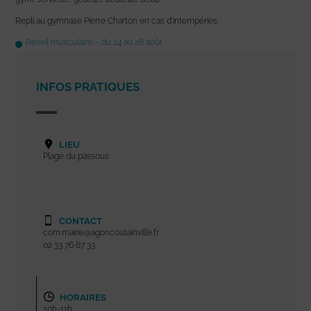
Repli au gymnase Pierre Charton en cas d’intempéries.
Réveil musculaire – du 24 au 28 août
INFOS PRATIQUES
LIEU
Plage du passous
CONTACT
com.mairie@agoncoutainville.fr
02 33 76 67 33
HORAIRES
10h-11h