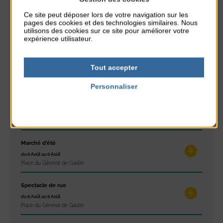
Ce site peut déposer lors de votre navigation sur les
Réveil musculaire
pages des cookies et des technologies similaires. Nous
du 3 Août au 7 Août
utilisons des cookies sur ce site pour améliorer votre
Plage du passous
expérience utilisateur.
Stretching
Tout accepter
du 3 Août au 7 Août
Plage du passous
Personnaliser
Politique de confidentialité
Les ateliers d’Isa
du 4 Août au 6 Août
Tennis Club Coutainville
Marché d’été
du 6 Août au 6 Août
Place du Général de Gaulle
Spectacle de rue
du 6 Août au 6 Août
Place du Général de Gaulle