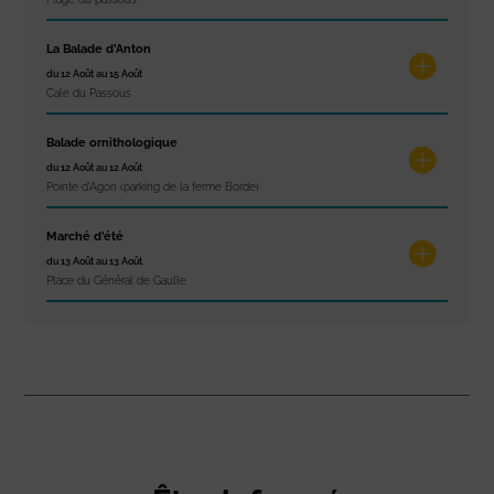
La Balade d’Anton
du 12 Août au 15 Août
Cale du Passous
Balade ornithologique
du 12 Août au 12 Août
Pointe d'Agon (parking de la ferme Borde)
Marché d’été
du 13 Août au 13 Août
Place du Général de Gaulle