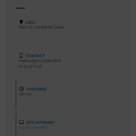
LIEU
Place du Général de Gaulle
CONTACT
mairie@agoncoutainville.fr
02 33 47 07 56
HORAIRES
18h-21h
SITE INTERNET
agoncoutainville.fr