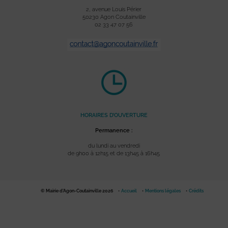
2, avenue Louis Périer
50230 Agon Coutainville
02 33 47 07 56
HORAIRES D’OUVERTURE
Permanence :
du lundi au vendredi
de 9h00 à 12h15 et de 13h45 à 16h45
© Mairie d'Agon-Coutainville 2026
Accueil
Mentions légales
Crédits